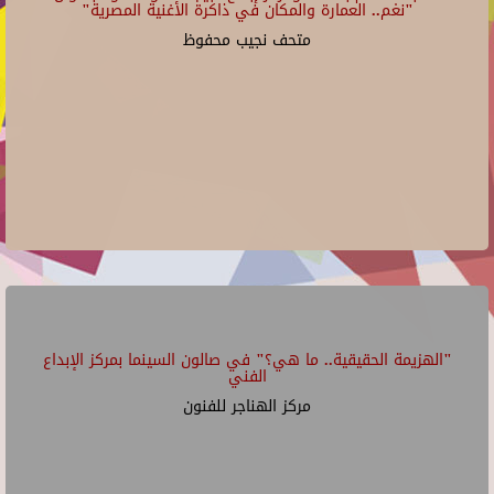
"نغم.. العمارة والمكان في ذاكرة الأغنية المصرية"
متحف نجيب محفوظ
"الهزيمة الحقيقية.. ما هي؟" في صالون السينما بمركز الإبداع
الفني
مركز الهناجر للفنون