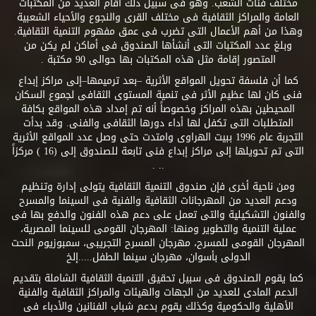
مختلف فئات الشعب. وهو فى سبيل ذلك أقام العديد من المكتبات
العامة والمراكز الثقافية فى مختلف القرى والنجوع والأحياء الشعبية
وهذا من أهم الأعمال التى تضرب فى عمق مفهوم التنمية الثقافية.
وبلغ عدد المكتبات التى أنشأها الصندوق فى أماكن لم يكن من
المتصور إقامة مثل هذه المكتبات بها حوالى 90 مكتبة .
كما أن فلسفة تحويل المواقع الأثرية –بعد ترميمها–إلى مراكز إبداع
فنى كان لها عظيم الأثر فى تنمية المستوى الثقافى لجموع السكان
المحيطين بهذه المراكز وخصوصاً أنه تم إمداد هذه المواقع بكافة
المتطلبات التى تكفل لها أداء دورها الثقافى والفنى. وقد بدأت
التجربة عام 1996 ببيت الهراوى وامتدت حتى وصل عدد المواقع الأثرية
التى تم تحويلها إلى مراكز إبداع فنى تابعة للصندوق إلى (16 ) مركزاً
.. .
ومن ناحية أخرى فإن صندوق التنمية الثقافية يتولى إدارة وتنظيم
ودعم العديد من المهرجانات الثقافية والفنية فى السينما والمسرح
والفنون التشكيلية والتى تعمل على دعم هذه الفنون والدفع بها فى
عملية التنمية والتطوير ومنها: المهرجان القومى للسينما المصرية،
المهرجان القومى للمسرح، مهرجان المسرح التجريبى، سمبوزيوم النحت
الدولى بأسوان، مهرجان سينما الطفل.....إلخ
كما يقوم الصندوق فى سبيل تحقيق التنمية الثقافية الشاملة بتقديم
الدعم المادى للعديد من الجهات والهيئات والمراكز الثقافية والفنية
الأهلية والحكومية وكذلك يقوم بدعم شباب الفنانين والأدباء فى