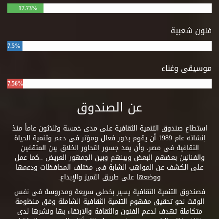
17.73%
فنون شعبية
7.5%
موسيقى وغناء
7.56%
عن الصندوق
استطاع صندوق التنمية الثقافية على مدى خمسة وثلاثون عاماً منذ
إنشائه عام 1989 أن يقوم بدور فعال ومؤثر فى دعم وتنمية الحياة
الثقافية فى مصر، وأن يمد جسور التحاور الخلاق بين المثقفين
والفنانين بعضهم البعض وبينهم وبين الجمهور العريض ..كما عمل
على الكشف عن المواهب الشابة فى مختلف المحافظات ودعمها
ووضعها على طريق التميز والإبداع.
فصندوق التنمية الثقافية يسير بخطى سريعة ومدروسة فى نفس
الوقت نحو تحقيق مفهوم التنمية الثقافية الشاملة وفق منظومة
متكاملة تهدف لدعم الفنون والثقافة والارتقاء بها ونشرها لدى