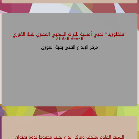
"فلكلوريتا" تحيي أمسية للتراث الشعبي المصري بقبة الغوري
الجمعة المقبلة
مركز الإبداع الفنى بقبة الغورى
السبت القادم بمتحف ومركز إبداع نجيب محفوظ ندوة بعنوان