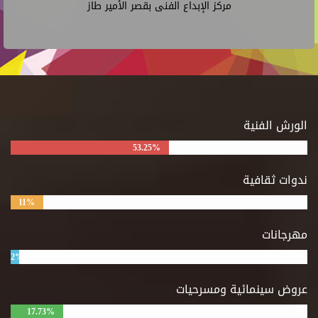
مركز الإبداع الفنى بقصر الأمير طاز
الورش الفنية
53.25%
ندوات ثقافية
11%
مهرجانات
2%
عروض سينمائية ومسرحيات
17.73%