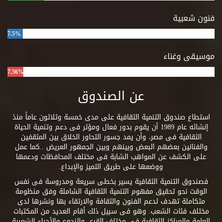
فنون شعبية
7.5%
موسيقى وغناء
7.56%
عن الصندوق
استطاع صندوق التنمية الثقافية على مدى خمسة وثلاثون عاماً منذ
إنشائه عام 1989 أن يقوم بدور فعال ومؤثر فى دعم وتنمية الحياة
الثقافية فى مصر، وأن يمد جسور التحاور الخلاق بين المثقفين
والفنانين بعضهم البعض وبينهم وبين الجمهور العريض ..كما عمل
على الكشف عن المواهب الشابة فى مختلف المحافظات ودعمها
ووضعها على طريق التميز والإبداع.
فصندوق التنمية الثقافية يسير بخطى سريعة ومدروسة فى نفس
الوقت نحو تحقيق مفهوم التنمية الثقافية الشاملة وفق منظومة
متكاملة تهدف لدعم الفنون والثقافة والارتقاء بها ونشرها لدى
مختلف فئات الشعب. وهو فى سبيل ذلك أقام العديد من المكتبات
العامة والمراكز الثقافية فى مختلف القرى والنجوع والأحياء الشعبية