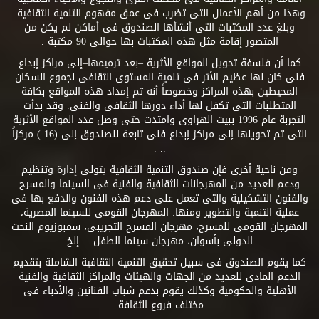
وهذا من أهم الأعمال التى تضرب فى عمق مفهوم التنمية الثقافية.
وبلغ عدد المكتبات التى أنشأها الصندوق فى أماكن لم يكن من
المتصور إقامة مثل هذه المكتبات بها حوالى 90 مكتبة .
كما أن فلسفة تحويل المواقع الأثرية –بعد ترميمها–إلى مراكز إبداع
فنى كان لها عظيم الأثر فى تنمية المستوى الثقافى لجموع السكان
المحيطين بهذه المراكز وخصوصاً أنه تم إمداد هذه المواقع بكافة
المتطلبات التى تكفل لها أداء دورها الثقافى والفنى. وقد بدأت
التجربة عام 1996 ببيت الهراوى وامتدت حتى وصل عدد المواقع الأثرية
التى تم تحويلها إلى مراكز إبداع فنى تابعة للصندوق إلى (16 ) مركزاً
.. .
ومن ناحية أخرى فإن صندوق التنمية الثقافية يتولى إدارة وتنظيم
ودعم العديد من المهرجانات الثقافية والفنية فى السينما والمسرح
والفنون التشكيلية والتى تعمل على دعم هذه الفنون والدفع بها فى
عملية التنمية والتطوير ومنها: المهرجان القومى للسينما المصرية،
المهرجان القومى للمسرح، مهرجان المسرح التجريبى، سمبوزيوم النحت
الدولى بأسوان، مهرجان سينما الطفل.....إلخ
كما يقوم الصندوق فى سبيل تحقيق التنمية الثقافية الشاملة بتقديم
الدعم المادى للعديد من الجهات والهيئات والمراكز الثقافية والفنية
الأهلية والحكومية وكذلك يقوم بدعم شباب الفنانين والأدباء فى
مختلف فروع الثقافة.