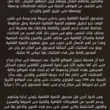
والفنانين بعضهم البعض وبينهم وبين الجمهور العريض ..كما عمل
على الكشف عن المواهب الشابة فى مختلف المحافظات ودعمها
ووضعها على طريق التميز والإبداع.
فصندوق التنمية الثقافية يسير بخطى سريعة ومدروسة فى نفس
الوقت نحو تحقيق مفهوم التنمية الثقافية الشاملة وفق منظومة
متكاملة تهدف لدعم الفنون والثقافة والارتقاء بها ونشرها لدى
مختلف فئات الشعب. وهو فى سبيل ذلك أقام العديد من المكتبات
العامة والمراكز الثقافية فى مختلف القرى والنجوع والأحياء الشعبية
وهذا من أهم الأعمال التى تضرب فى عمق مفهوم التنمية الثقافية.
وبلغ عدد المكتبات التى أنشأها الصندوق فى أماكن لم يكن من
المتصور إقامة مثل هذه المكتبات بها حوالى 90 مكتبة .
كما أن فلسفة تحويل المواقع الأثرية –بعد ترميمها–إلى مراكز إبداع
فنى كان لها عظيم الأثر فى تنمية المستوى الثقافى لجموع السكان
المحيطين بهذه المراكز وخصوصاً أنه تم إمداد هذه المواقع بكافة
المتطلبات التى تكفل لها أداء دورها الثقافى والفنى. وقد بدأت
التجربة عام 1996 ببيت الهراوى وامتدت حتى وصل عدد المواقع الأثرية
التى تم تحويلها إلى مراكز إبداع فنى تابعة للصندوق إلى (16 ) مركزاً
.. .
ومن ناحية أخرى فإن صندوق التنمية الثقافية يتولى إدارة وتنظيم
ودعم العديد من المهرجانات الثقافية والفنية فى السينما والمسرح
والفنون التشكيلية والتى تعمل على دعم هذه الفنون والدفع بها فى