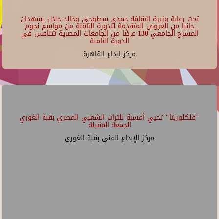
تحت رعاية وزيرة الثقافة حمدي سطوحي وخالد جلال يشهدان
جانبا من العروض المتقدمة للدورة الثامنة من مواسم نجوم
المسرح الجامعي 130 عرضًا من الجامعات المصرية تتنافس في
الدورة الثامنة
مركز ابداع القاهرة
"فلكلوريتا" تحيي أمسية للتراث الشعبي المصري بقبة الغوري
الجمعة المقبلة
مركز الإبداع الفنى بقبة الغورى