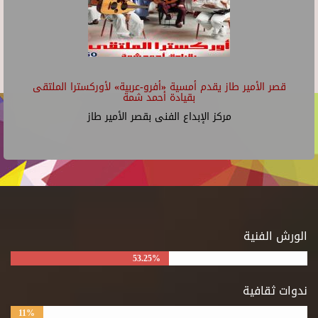
قصر الأمير طاز يقدم أمسية «أفرو-عربية» لأوركسترا الملتقى
بقيادة أحمد شمة
مركز الإبداع الفنى بقصر الأمير طاز
الورش الفنية
53.25%
ندوات ثقافية
11%