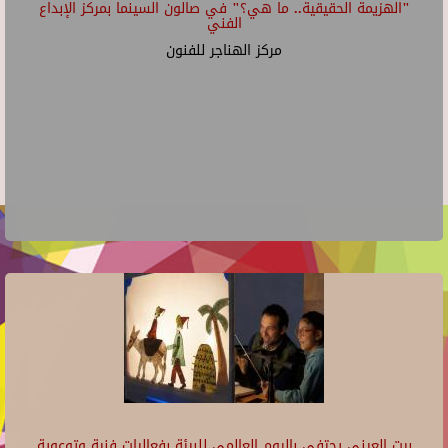
"الهزيمة الحقيقية.. ما هي؟" في صالون السينما بمركز الإبداع
الفني
مركز الهناجر للفنون
بيت العيني يحتفي باليوم العالمي للبيئة بفعاليات فنية وتوعوية