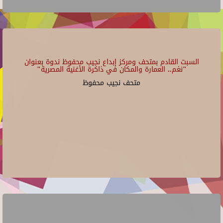
السبت القادم بمتحف ومركز إبداع نجيب محفوظ ندوة بعنوان
"نغم.. العمارة والمكان في ذاكرة الأغنية المصرية"
متحف نجيب محفوظ