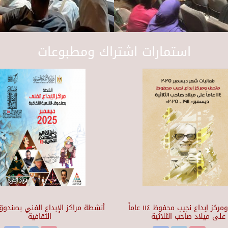
استمارات اشتراك ومطبوعات
متحف ومركز إبداع نجيب محفوظ ١١٤ عاماً
أنشطة مراكز الإبداع الفني بصندوق 
على ميلاد صاحب الثلاثية
الثقافية