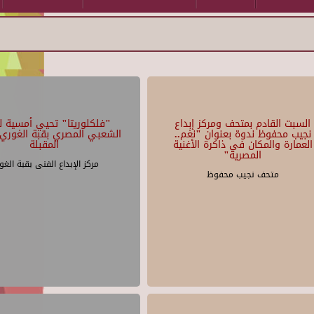
السبت القادم بمتحف ومركز إبداع
"فلكلوريتا" تحيي أمسية لل
نجيب محفوظ ندوة بعنوان "نغم..
الشعبي المصري بقبة الغوري 
العمارة والمكان في ذاكرة الأغنية
المقبلة
المصرية"
مركز الإبداع الفنى بقبة الغو
متحف نجيب محفوظ