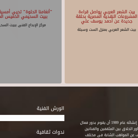
بيت الشعر العربي يواصل قراءة
"أنغامنا الحلوة" تحيي أمسية 
المشروعات النقدية المصرية بحلقة
ببيت السحيمي الخميس الم
جديدة عن أحمد يوسف علي
مركز الإبداع الفنى ببيت السح
بيت الشعر العربي بمنزل الست وسيلة
الورش الفنية
استطاع صندوق التنمية الثقافية على مدى خمسة وثلاثون عاماً منذ إنشائه عام 1989 أن يقوم بدور فعال
ر الخلاق بين المثقفين والفنانين
ندوات ثقافية
ف عن المواهب الشابة فى مختلف