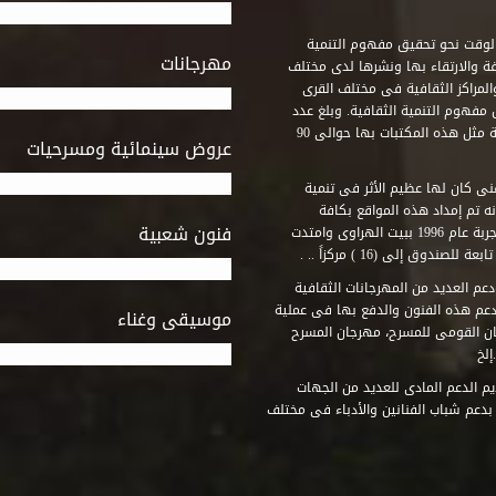
وقت نحو تحقيق مفهوم التنمية
مهرجانات
ة والارتقاء بها ونشرها لدى مختلف
لمراكز الثقافية فى مختلف القرى
مفهوم التنمية الثقافية. وبلغ عدد
المكتبات التى أنشأها الصندوق فى أماكن لم يكن من المتصور إقامة مثل هذه المكتبات بها حوالى 90
عروض سينمائية ومسرحيات
فنى كان لها عظيم الأثر فى تنمية
ه تم إمداد هذه المواقع بكافة
فنون شعبية
المتطلبات التى تكفل لها أداء دورها الثقافى والفنى. وقد بدأت التجربة عام 1996 ببيت الهراوى وامتدت
وق إلى (16 ) مركزاً .. .
عم العديد من المهرجانات الثقافية
دعم هذه الفنون والدفع بها فى عملية
موسيقى وغناء
جان القومى للمسرح، مهرجان المسرح
إلخ
م الدعم المادى للعديد من الجهات
 بدعم شباب الفنانين والأدباء فى مختلف