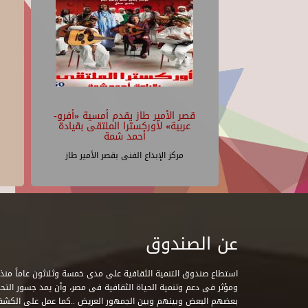
قصر الأمير طاز يقدم أمسية «أفرو-
عربية» لأوركسترا الملتقى بقيادة
أحمد شمة
مركز الإبداع الفنى بقصر الأمير طاز
عن الصندوق
ومؤثر فى دعم وتنمية الحياة الثقافية فى مصر، وأن يمد جسور التحاو
بعضهم البعض وبينهم وبين الجمهور العريض ..كما عمل على الكش