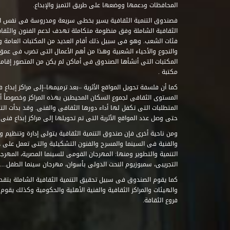
المحافظات ودعمها ووضعها على طريق التميز والإبداع.
فصندوق التنمية الثقافية يسير بخطى سريعة ومدروسة فى نفس ال
الثقافية الشاملة وفق منظومة متكاملة تهدف لدعم الفنون والثقاف
فئات الشعب. وهو فى سبيل ذلك أقام العديد من المكتبات العامة وا
والنجوع والأحياء الشعبية وهذا من أهم الأعمال التى تضرب فى عمق 
مكتبة .
كما أن فلسفة تحويل المواقع الأثرية –بعد ترميمها–إلى مراكز إبداع 
المستوى الثقافى لجموع السكان المحيطين بهذه المراكز وخصوصاً أن
حتى وصل عدد المواقع الأثرية التى تم تحويلها إلى مراكز إبداع فنى تابعة للصند
ومن ناحية أخرى فإن صندوق التنمية الثقافية يتولى إدارة وتنظيم ود
والفنية فى السينما والمسرح والفنون التشكيلية والتى تعمل على 
التنمية والتطوير ومنها: المهرجان القومى للسينما المصرية، المهر
التجريبى، سمبوزيوم النحت الدولى بأسوان، مهرجان سينما الطفل.....
كما يقوم الصندوق فى سبيل تحقيق التنمية الثقافية الشاملة بتقدي
والهيئات والمراكز الثقافية والفنية الأهلية والحكومية وكذلك يقوم
فروع الثقافة.