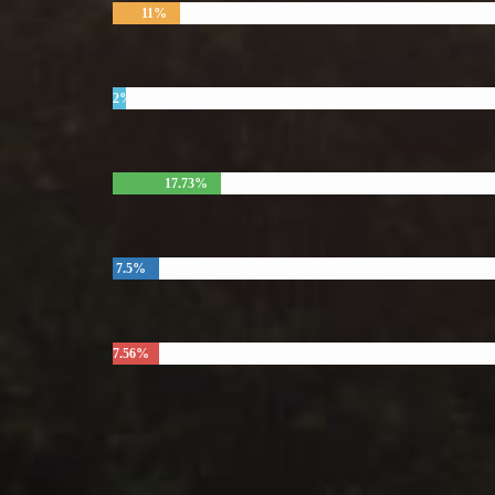
11%
2%
17.73%
7.5%
7.56%