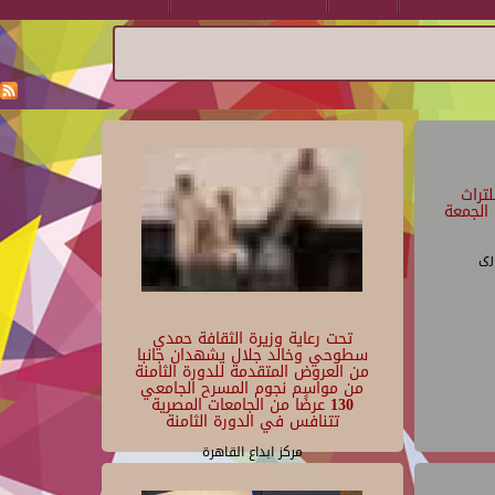
تراث
الجمعة
رى
تحت رعاية وزيرة الثقافة حمدي
سطوحي وخالد جلال يشهدان جانبا
من العروض المتقدمة للدورة الثامنة
من مواسم نجوم المسرح الجامعي
130 عرضًا من الجامعات المصرية
تتنافس في الدورة الثامنة
مركز ابداع القاهرة