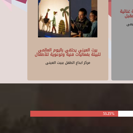
غنائية
قبل
يمى
بيت العيني يحتفي باليوم العالمي
للبيئة بفعاليات فنية وتوعوية للأطفال
مركز ابداع الطفل ببيت العينى
53.25%