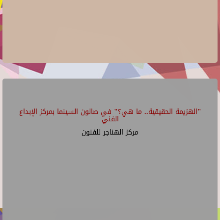
"الهزيمة الحقيقية.. ما هي؟" في صالون السينما بمركز الإبداع
الفني
مركز الهناجر للفنون