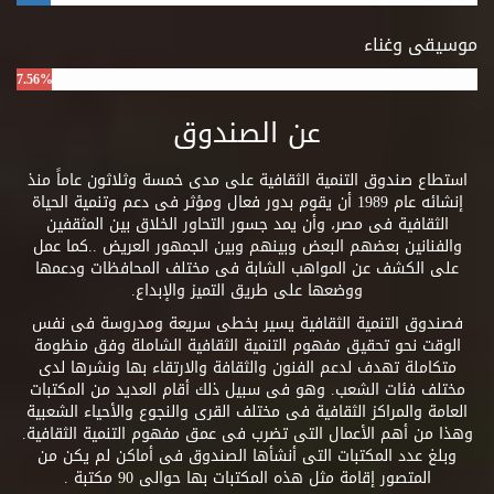
موسيقى وغناء
7.56%
عن الصندوق
استطاع صندوق التنمية الثقافية على مدى خمسة وثلاثون عاماً منذ
إنشائه عام 1989 أن يقوم بدور فعال ومؤثر فى دعم وتنمية الحياة
الثقافية فى مصر، وأن يمد جسور التحاور الخلاق بين المثقفين
والفنانين بعضهم البعض وبينهم وبين الجمهور العريض ..كما عمل
على الكشف عن المواهب الشابة فى مختلف المحافظات ودعمها
ووضعها على طريق التميز والإبداع.
فصندوق التنمية الثقافية يسير بخطى سريعة ومدروسة فى نفس
الوقت نحو تحقيق مفهوم التنمية الثقافية الشاملة وفق منظومة
متكاملة تهدف لدعم الفنون والثقافة والارتقاء بها ونشرها لدى
مختلف فئات الشعب. وهو فى سبيل ذلك أقام العديد من المكتبات
العامة والمراكز الثقافية فى مختلف القرى والنجوع والأحياء الشعبية
وهذا من أهم الأعمال التى تضرب فى عمق مفهوم التنمية الثقافية.
وبلغ عدد المكتبات التى أنشأها الصندوق فى أماكن لم يكن من
المتصور إقامة مثل هذه المكتبات بها حوالى 90 مكتبة .