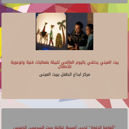
بيت العيني يحتفي باليوم العالمي للبيئة بفعاليات فنية وتوعوية
للأطفال
مركز ابداع الطفل ببيت العينى
"أنغامنا الحلوة" تحيي أمسية غنائية ببيت السحيمي الخميس