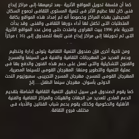
كما أن فلسفة تحويل المواقع الأثرية –بعد ترميمها–إلى مراكز إبداع
فنى كان لها عظيم الأثر فى تنمية المستوى الثقافى لجموع السكان
المحيطين بهذه المراكز وخصوصاً أنه تم إمداد هذه المواقع بكافة
المتطلبات التى تكفل لها أداء دورها الثقافى والفنى. وقد بدأت
التجربة عام 1996 ببيت الهراوى وامتدت حتى وصل عدد المواقع الأثرية
التى تم تحويلها إلى مراكز إبداع فنى تابعة للصندوق إلى (16 ) مركزاً
.. .
ومن ناحية أخرى فإن صندوق التنمية الثقافية يتولى إدارة وتنظيم
ودعم العديد من المهرجانات الثقافية والفنية فى السينما والمسرح
والفنون التشكيلية والتى تعمل على دعم هذه الفنون والدفع بها فى
عملية التنمية والتطوير ومنها: المهرجان القومى للسينما المصرية،
المهرجان القومى للمسرح، مهرجان المسرح التجريبى، سمبوزيوم النحت
الدولى بأسوان، مهرجان سينما الطفل.....إلخ
كما يقوم الصندوق فى سبيل تحقيق التنمية الثقافية الشاملة بتقديم
الدعم المادى للعديد من الجهات والهيئات والمراكز الثقافية والفنية
الأهلية والحكومية وكذلك يقوم بدعم شباب الفنانين والأدباء فى
مختلف فروع الثقافة.