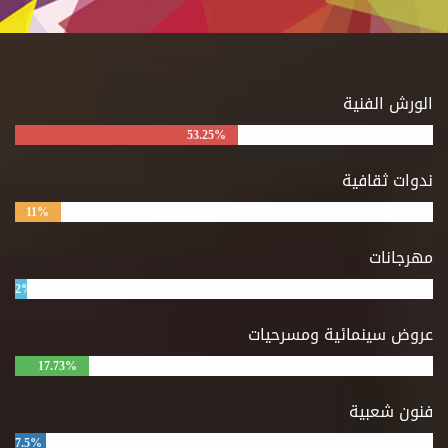
الورش الفنية
53.25%
ندوات ثقافية
11%
مهرجانات
2%
عروض سينمائية ومسرحيات
17.73%
فنون شعبية
7.5%