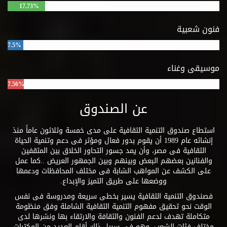
17.73%
فنون شعبية
7.5%
موسيقى وغناء
7.56%
عن الصندوق
استطاع صندوق التنمية الثقافية على مدى خمسة وثلاثون عاماً منذ
إنشائه عام 1989 أن يقوم بدور فعال ومؤثر فى دعم وتنمية الحياة
الثقافية فى مصر، وأن يمد جسور التحاور الخلاق بين المثقفين
والفنانين بعضهم البعض وبينهم وبين الجمهور العريض ..كما عمل
على الكشف عن المواهب الشابة فى مختلف المحافظات ودعمها
ووضعها على طريق التميز والإبداع.
فصندوق التنمية الثقافية يسير بخطى سريعة ومدروسة فى نفس
الوقت نحو تحقيق مفهوم التنمية الثقافية الشاملة وفق منظومة
متكاملة تهدف لدعم الفنون والثقافة والارتقاء بها ونشرها لدى
مختلف فئات الشعب. وهو فى سبيل ذلك أقام العديد من المكتبات