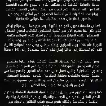
العامة والمراكز الثقافية فى مختلف القرى والنجوع والأحياء الشعبية
وهذا من أهم الأعمال التى تضرب فى عمق مفهوم التنمية الثقافية.
وبلغ عدد المكتبات التى أنشأها الصندوق فى أماكن لم يكن من
المتصور إقامة مثل هذه المكتبات بها حوالى 90 مكتبة .
كما أن فلسفة تحويل المواقع الأثرية –بعد ترميمها–إلى مراكز إبداع
فنى كان لها عظيم الأثر فى تنمية المستوى الثقافى لجموع السكان
المحيطين بهذه المراكز وخصوصاً أنه تم إمداد هذه المواقع بكافة
المتطلبات التى تكفل لها أداء دورها الثقافى والفنى. وقد بدأت
التجربة عام 1996 ببيت الهراوى وامتدت حتى وصل عدد المواقع الأثرية
التى تم تحويلها إلى مراكز إبداع فنى تابعة للصندوق إلى (16 ) مركزاً
.. .
ومن ناحية أخرى فإن صندوق التنمية الثقافية يتولى إدارة وتنظيم
ودعم العديد من المهرجانات الثقافية والفنية فى السينما والمسرح
والفنون التشكيلية والتى تعمل على دعم هذه الفنون والدفع بها فى
عملية التنمية والتطوير ومنها: المهرجان القومى للسينما المصرية،
المهرجان القومى للمسرح، مهرجان المسرح التجريبى، سمبوزيوم النحت
الدولى بأسوان، مهرجان سينما الطفل.....إلخ
كما يقوم الصندوق فى سبيل تحقيق التنمية الثقافية الشاملة بتقديم
الدعم المادى للعديد من الجهات والهيئات والمراكز الثقافية والفنية
الأهلية والحكومية وكذلك يقوم بدعم شباب الفنانين والأدباء فى