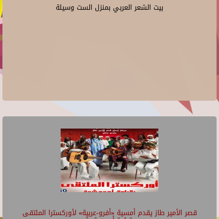
بيت الشعر العربي بمنزل الست وسيلة
قصر الأمير طاز يقدم أمسية «أفرو-عربية» لأوركسترا الملتقى