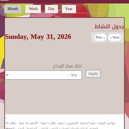
Month
(active tab)
Week
Day
Year
Primary tabs
جدول النشاط
Sunday, May 31, 2026
« Prev
Next »
اختار مركز الإبداع
«
«
مواعيد الزيارة - سعر التذكرة "المصريين 5 جنيه– طالب 2 جنيه" "الأجانب 20 جنيه – طالب 10
«
المعرض الدائم لمنتجات المركـز ( الخزف - النحاس - الخيامية - الحلى - النجارة)
جنيه"