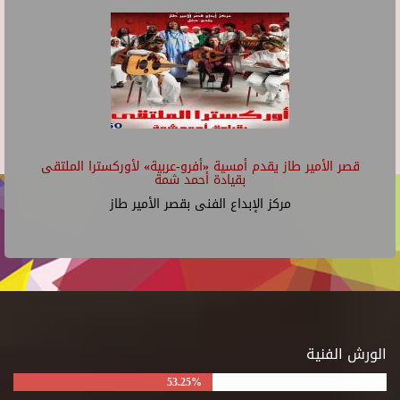
قصر الأمير طاز يقدم أمسية «أفرو-عربية» لأوركسترا الملتقى
بقيادة أحمد شمة
مركز الإبداع الفنى بقصر الأمير طاز
الورش الفنية
53.25%