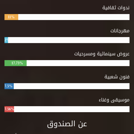
ندوات ثقافية
11%
مهرجانات
2%
عروض سينمائية ومسرحيات
17.73%
فنون شعبية
7.5%
موسيقى وغناء
7.56%
عن الصندوق