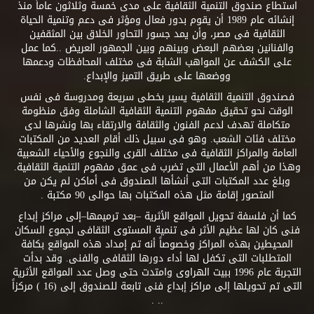
استطاع صندوق التنمية الثقافية على مدى خمسة وثلاثون عاماً منذ
إنشائه عام 1989 أن يقوم بدور فعال ومؤثر فى دعم وتنمية الحياة
الثقافية فى مصر، وأن يمد جسور التحاور الخلاق بين المثقفين
والفنانين بعضهم البعض وبينهم وبين الجمهور العريض ..كما عمل
على الكشف عن المواهب الشابة فى مختلف المحافظات ودعمها
ووضعها على طريق التميز والإبداع.
فصندوق التنمية الثقافية يسير بخطى سريعة ومدروسة فى نفس
الوقت نحو تحقيق مفهوم التنمية الثقافية الشاملة وفق منظومة
متكاملة تهدف لدعم الفنون والثقافة والارتقاء بها ونشرها لدى
مختلف فئات الشعب. وهو فى سبيل ذلك أقام العديد من المكتبات
العامة والمراكز الثقافية فى مختلف القرى والنجوع والأحياء الشعبية
وهذا من أهم الأعمال التى تضرب فى عمق مفهوم التنمية الثقافية.
وبلغ عدد المكتبات التى أنشأها الصندوق فى أماكن لم يكن من
المتصور إقامة مثل هذه المكتبات بها حوالى 90 مكتبة .
كما أن فلسفة تحويل المواقع الأثرية –بعد ترميمها–إلى مراكز إبداع
فنى كان لها عظيم الأثر فى تنمية المستوى الثقافى لجموع السكان
المحيطين بهذه المراكز وخصوصاً أنه تم إمداد هذه المواقع بكافة
المتطلبات التى تكفل لها أداء دورها الثقافى والفنى. وقد بدأت
التجربة عام 1996 ببيت الهراوى وامتدت حتى وصل عدد المواقع الأثرية
التى تم تحويلها إلى مراكز إبداع فنى تابعة للصندوق إلى (16 ) مركزاً
.. .