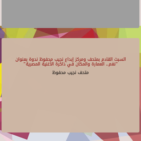
السبت القادم بمتحف ومركز إبداع نجيب محفوظ ندوة بعنوان
"نغم.. العمارة والمكان في ذاكرة الأغنية المصرية"
متحف نجيب محفوظ