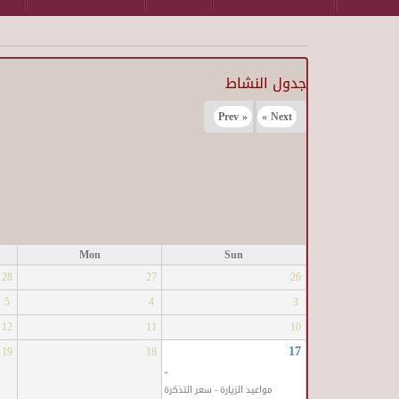
جدول النشاط
« Prev
Next »
Mon
Sun
28
27
26
5
4
3
12
11
10
17
19
18
«
مواعيد الزيارة - سعر التذكرة