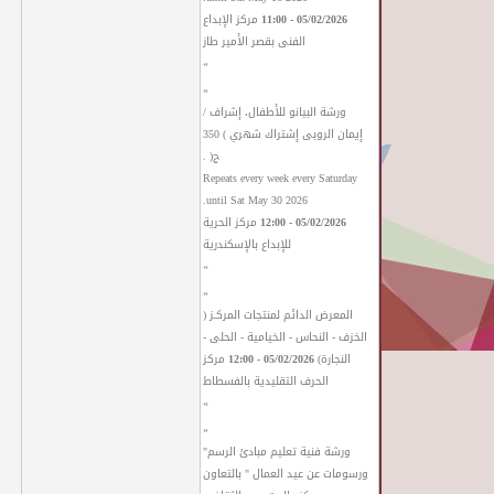
05/02/2026 - 11:00
مركز الإبداع
الفنى بقصر الأمير طاز
»
«
ورشة البيانو للأطفال، إشراف /
إيمان الروبى إشتراك شهري ) 350
ج( .
Repeats every week every Saturday
until Sat May 30 2026.
05/02/2026 - 12:00
مركز الحرية
للإبداع بالإسكندرية
»
«
المعرض الدائم لمنتجات المركـز (
الخزف - النحاس - الخيامية - الحلى -
النجارة)
05/02/2026 - 12:00
مركز
الحرف التقليدية بالفسطاط
»
«
ورشة فنية تعليم مبادئ الرسم"
ورسومات عن عيد العمال " بالتعاون