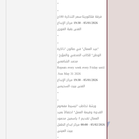
»
«
فرقة فلكلوريتا-سعر التذكرة 180ج
05/01/2026 - 19:30
مركز الإبداع
الفنى بقبة الغورى
»
«
"عيد العمال" في صالون "ذاكرة
الوطن" للكاتب الصحفي والمؤرخ /
محمد الشافعي
Repeats every week every Friday until
Sun May 31 2026.
05/01/2026 - 19:30
مركز الإبداع
الفنى ببيت السحيمى
»
«
ورشة تخاطب "تبسيط مفهوم
القدوة وقيمة العمل" احتفالاً بعيد
العمال تقديم ا/ ياسمين محمود
05/02/2026 - 00:00
مركز ابداع الطفل
ببيت العينى
»