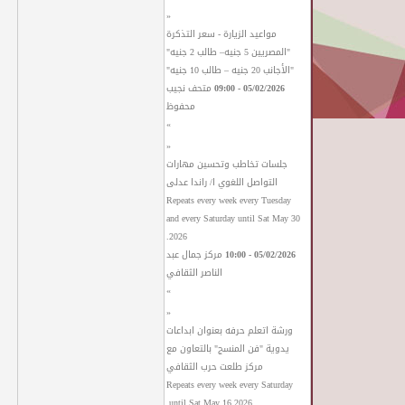
«
مواعيد الزيارة - سعر التذكرة
"المصريين 5 جنيه– طالب 2 جنيه"
"الأجانب 20 جنيه – طالب 10 جنيه"
05/02/2026 - 09:00
متحف نجيب
محفوظ
»
«
جلسات تخاطب وتحسين مهارات
التواصل اللغوي ا/ راندا عدلى
Repeats every week every Tuesday
and every Saturday until Sat May 30
2026.
05/02/2026 - 10:00
مركز جمال عبد
الناصر الثقافي
»
«
ورشة اتعلم حرفه بعنوان ابداعات
يدوية "فن المنسج" بالتعاون مع
مركز طلعت حرب الثقافي
Repeats every week every Saturday
until Sat May 16 2026.