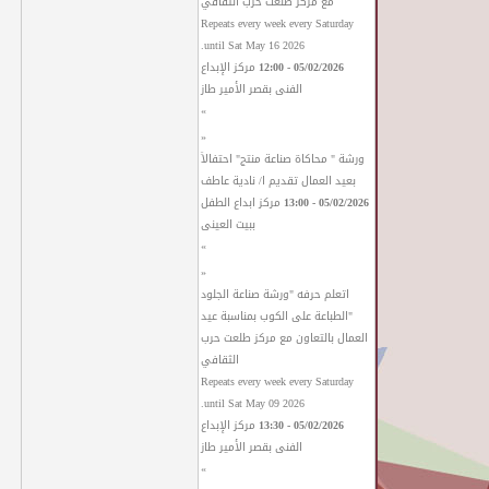
مع مركز طلعت حرب الثقافي
Repeats every week every Saturday
until Sat May 16 2026.
05/02/2026 - 12:00
مركز الإبداع
الفنى بقصر الأمير طاز
»
«
ورشة " محاكاة صناعة منتج" احتفالاً
بعيد العمال تقديم ا/ نادية عاطف
05/02/2026 - 13:00
مركز ابداع الطفل
ببيت العينى
»
«
اتعلم حرفه "ورشة صناعة الجلود
"الطباعة على الكوب بمناسبة عيد
العمال بالتعاون مع مركز طلعت حرب
الثقافي
Repeats every week every Saturday
until Sat May 09 2026.
05/02/2026 - 13:30
مركز الإبداع
الفنى بقصر الأمير طاز
»