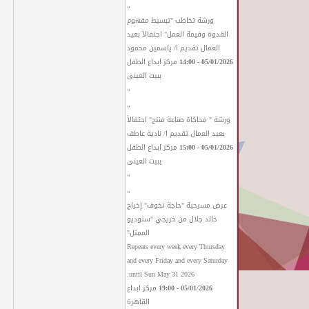
«
ورشة تخاطب "تبسيط مفهوم
القدوة وقيمة العمل" احتفالاً بعيد
العمال تقديم ا/ ياسمين محمود
05/01/2026 - 14:00
مركز ابداع الطفل
ببيت العينى
»
«
ورشة " محاكاة صناعة منتج" احتفالاً
بعيد العمال تقديم ا/ نادية عاطف
05/01/2026 - 15:00
مركز ابداع الطفل
ببيت العينى
»
«
عرض مسرحية "حاجة تخوف" إخراج
خالد جلال من خريجي "ستوديو
الممثل"
Repeats every week every Thursday
and every Friday and every Saturday
until Sun May 31 2026.
05/01/2026 - 19:00
مركز ابداع
القاهرة