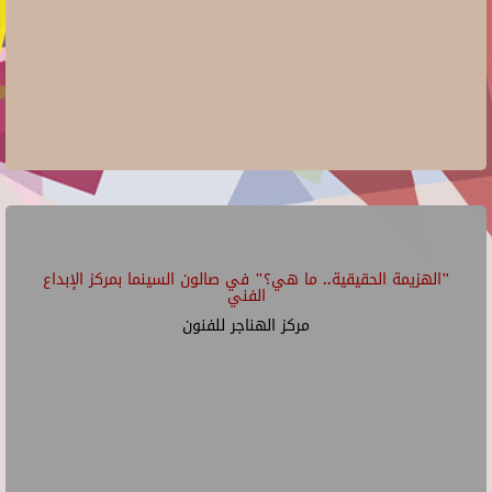
"الهزيمة الحقيقية.. ما هي؟" في صالون السينما بمركز الإبداع
الفني
مركز الهناجر للفنون