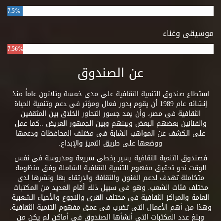
7.5%
موسيقى وغناء
7.56%
عن الصندوق
استطاع صندوق التنمية الثقافية على مدى خمسة وثلاثون عاماً منذ
إنشائه عام 1989 أن يقوم بدور فعال ومؤثر فى دعم وتنمية الحياة
الثقافية فى مصر، وأن يمد جسور التحاور الخلاق بين المثقفين
والفنانين بعضهم البعض وبينهم وبين الجمهور العريض ..كما عمل
على الكشف عن المواهب الشابة فى مختلف المحافظات ودعمها
ووضعها على طريق التميز والإبداع.
فصندوق التنمية الثقافية يسير بخطى سريعة ومدروسة فى نفس
الوقت نحو تحقيق مفهوم التنمية الثقافية الشاملة وفق منظومة
متكاملة تهدف لدعم الفنون والثقافة والارتقاء بها ونشرها لدى
مختلف فئات الشعب. وهو فى سبيل ذلك أقام العديد من المكتبات
العامة والمراكز الثقافية فى مختلف القرى والنجوع والأحياء الشعبية
وهذا من أهم الأعمال التى تضرب فى عمق مفهوم التنمية الثقافية.
وبلغ عدد المكتبات التى أنشأها الصندوق فى أماكن لم يكن من