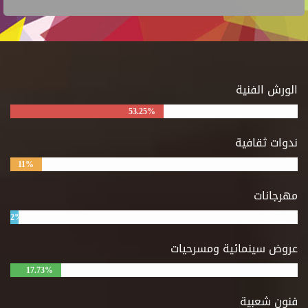
الورش الفنية
53.25%
ندوات ثقافية
11%
مهرجانات
2%
عروض سينمائية ومسرحيات
17.73%
فنون شعبية