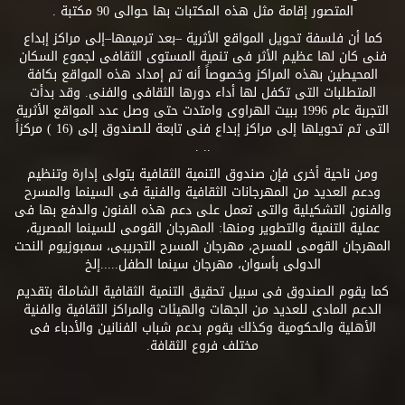
المتصور إقامة مثل هذه المكتبات بها حوالى 90 مكتبة .
كما أن فلسفة تحويل المواقع الأثرية –بعد ترميمها–إلى مراكز إبداع
فنى كان لها عظيم الأثر فى تنمية المستوى الثقافى لجموع السكان
المحيطين بهذه المراكز وخصوصاً أنه تم إمداد هذه المواقع بكافة
المتطلبات التى تكفل لها أداء دورها الثقافى والفنى. وقد بدأت
التجربة عام 1996 ببيت الهراوى وامتدت حتى وصل عدد المواقع الأثرية
التى تم تحويلها إلى مراكز إبداع فنى تابعة للصندوق إلى (16 ) مركزاً
.. .
ومن ناحية أخرى فإن صندوق التنمية الثقافية يتولى إدارة وتنظيم
ودعم العديد من المهرجانات الثقافية والفنية فى السينما والمسرح
والفنون التشكيلية والتى تعمل على دعم هذه الفنون والدفع بها فى
عملية التنمية والتطوير ومنها: المهرجان القومى للسينما المصرية،
المهرجان القومى للمسرح، مهرجان المسرح التجريبى، سمبوزيوم النحت
الدولى بأسوان، مهرجان سينما الطفل.....إلخ
كما يقوم الصندوق فى سبيل تحقيق التنمية الثقافية الشاملة بتقديم
الدعم المادى للعديد من الجهات والهيئات والمراكز الثقافية والفنية
الأهلية والحكومية وكذلك يقوم بدعم شباب الفنانين والأدباء فى
مختلف فروع الثقافة.