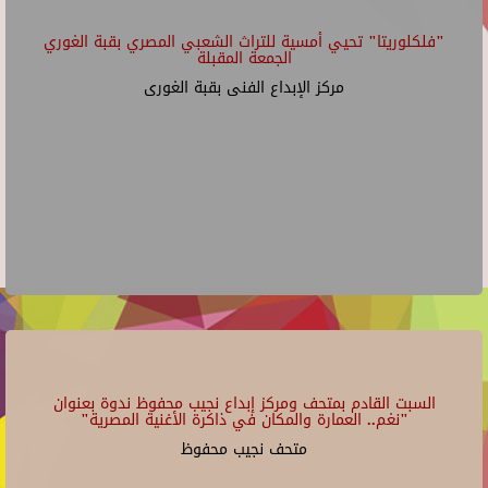
"فلكلوريتا" تحيي أمسية للتراث الشعبي المصري بقبة الغوري
الجمعة المقبلة
مركز الإبداع الفنى بقبة الغورى
السبت القادم بمتحف ومركز إبداع نجيب محفوظ ندوة بعنوان
"نغم.. العمارة والمكان في ذاكرة الأغنية المصرية"
متحف نجيب محفوظ