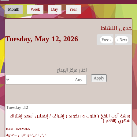
Month
(active tab)
Week
Day
Year
Primary tabs
جدول النشاط
Tuesday, May 12, 2026
« Prev
Next »
اختار مركز الإبداع
ورشة آلات النفخ ( فلوت و ريكورد ) إشراف / إيفيلين أسعد إشتراك
شهري (350ج )
05/12/2026 - 05:30
مركز الحرية للإبداع بالإسكندرية