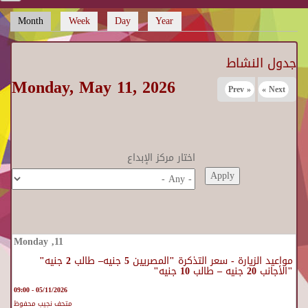
Month
(active tab)
Week
Day
Year
Primary tabs
جدول النشاط
Monday, May 11, 2026
« Prev
Next »
اختار مركز الإبداع
مواعيد الزيارة - سعر التذكرة "المصريين 5 جنيه– طالب 2 جنيه"
"الأجانب 20 جنيه – طالب 10 جنيه"
05/11/2026 - 09:00
متحف نجيب محفوظ