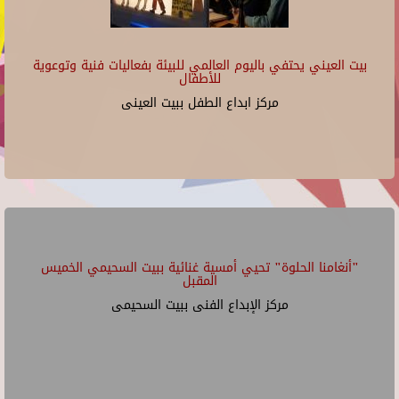
بيت العيني يحتفي باليوم العالمي للبيئة بفعاليات فنية وتوعوية
للأطفال
مركز ابداع الطفل ببيت العينى
"أنغامنا الحلوة" تحيي أمسية غنائية ببيت السحيمي الخميس
المقبل
مركز الإبداع الفنى ببيت السحيمى