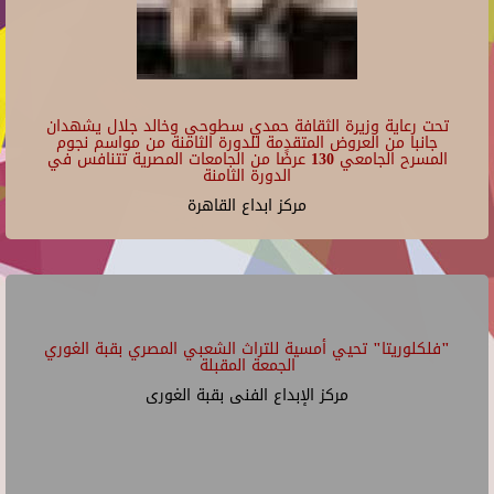
تحت رعاية وزيرة الثقافة حمدي سطوحي وخالد جلال يشهدان
جانبا من العروض المتقدمة للدورة الثامنة من مواسم نجوم
المسرح الجامعي 130 عرضًا من الجامعات المصرية تتنافس في
الدورة الثامنة
مركز ابداع القاهرة
"فلكلوريتا" تحيي أمسية للتراث الشعبي المصري بقبة الغوري
الجمعة المقبلة
مركز الإبداع الفنى بقبة الغورى