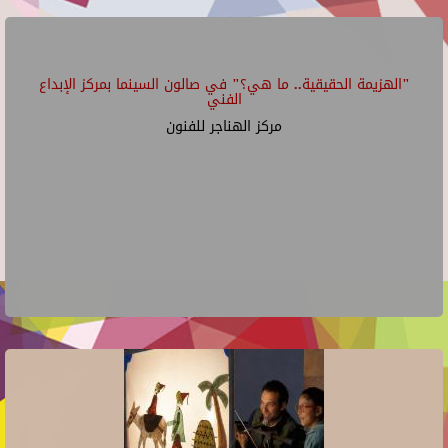
"الهزيمة الحقيقية.. ما هي؟" في صالون السينما بمركز الإبداع
الفني
مركز الهناجر للفنون