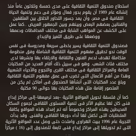
استطاع صندوق التنمية الثقافية على مدى خمسة وثلاثون عاماً منذ
إنشائه عام 1989 أن يقوم بدور فعال ومؤثر فى دعم وتنمية الحياة
الثقافية فى مصر، وأن يمد جسور التحاور الخلاق بين المثقفين
والفنانين بعضهم البعض وبينهم وبين الجمهور العريض ..كما عمل
على الكشف عن المواهب الشابة فى مختلف المحافظات ودعمها
ووضعها على طريق التميز والإبداع.
فصندوق التنمية الثقافية يسير بخطى سريعة ومدروسة فى نفس
الوقت نحو تحقيق مفهوم التنمية الثقافية الشاملة وفق منظومة
متكاملة تهدف لدعم الفنون والثقافة والارتقاء بها ونشرها لدى
مختلف فئات الشعب. وهو فى سبيل ذلك أقام العديد من المكتبات
العامة والمراكز الثقافية فى مختلف القرى والنجوع والأحياء الشعبية
وهذا من أهم الأعمال التى تضرب فى عمق مفهوم التنمية الثقافية.
وبلغ عدد المكتبات التى أنشأها الصندوق فى أماكن لم يكن من
المتصور إقامة مثل هذه المكتبات بها حوالى 90 مكتبة .
كما أن فلسفة تحويل المواقع الأثرية –بعد ترميمها–إلى مراكز إبداع
فنى كان لها عظيم الأثر فى تنمية المستوى الثقافى لجموع السكان
المحيطين بهذه المراكز وخصوصاً أنه تم إمداد هذه المواقع بكافة
المتطلبات التى تكفل لها أداء دورها الثقافى والفنى. وقد بدأت
التجربة عام 1996 ببيت الهراوى وامتدت حتى وصل عدد المواقع الأثرية
التى تم تحويلها إلى مراكز إبداع فنى تابعة للصندوق إلى (16 ) مركزاً
.. .