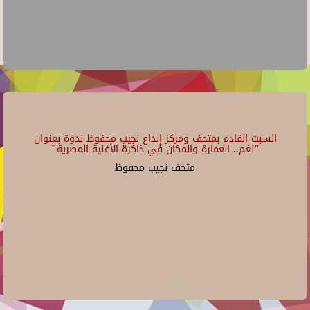
السبت القادم بمتحف ومركز إبداع نجيب محفوظ ندوة بعنوان
"نغم.. العمارة والمكان في ذاكرة الأغنية المصرية"
متحف نجيب محفوظ