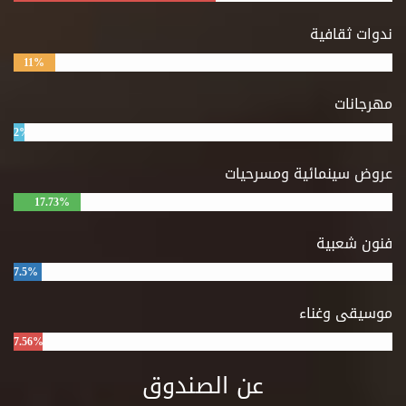
ندوات ثقافية
11%
مهرجانات
2%
عروض سينمائية ومسرحيات
17.73%
فنون شعبية
7.5%
موسيقى وغناء
7.56%
عن الصندوق