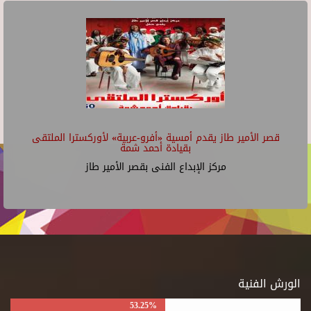
قصر الأمير طاز يقدم أمسية «أفرو-عربية» لأوركسترا الملتقى
بقيادة أحمد شمة
مركز الإبداع الفنى بقصر الأمير طاز
الورش الفنية
53.25%