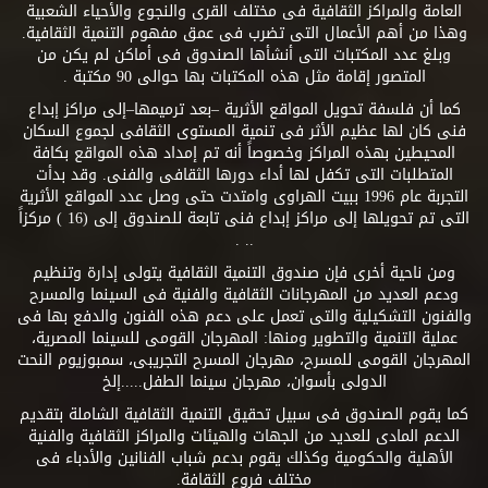
العامة والمراكز الثقافية فى مختلف القرى والنجوع والأحياء الشعبية
وهذا من أهم الأعمال التى تضرب فى عمق مفهوم التنمية الثقافية.
وبلغ عدد المكتبات التى أنشأها الصندوق فى أماكن لم يكن من
المتصور إقامة مثل هذه المكتبات بها حوالى 90 مكتبة .
كما أن فلسفة تحويل المواقع الأثرية –بعد ترميمها–إلى مراكز إبداع
فنى كان لها عظيم الأثر فى تنمية المستوى الثقافى لجموع السكان
المحيطين بهذه المراكز وخصوصاً أنه تم إمداد هذه المواقع بكافة
المتطلبات التى تكفل لها أداء دورها الثقافى والفنى. وقد بدأت
التجربة عام 1996 ببيت الهراوى وامتدت حتى وصل عدد المواقع الأثرية
التى تم تحويلها إلى مراكز إبداع فنى تابعة للصندوق إلى (16 ) مركزاً
.. .
ومن ناحية أخرى فإن صندوق التنمية الثقافية يتولى إدارة وتنظيم
ودعم العديد من المهرجانات الثقافية والفنية فى السينما والمسرح
والفنون التشكيلية والتى تعمل على دعم هذه الفنون والدفع بها فى
عملية التنمية والتطوير ومنها: المهرجان القومى للسينما المصرية،
المهرجان القومى للمسرح، مهرجان المسرح التجريبى، سمبوزيوم النحت
الدولى بأسوان، مهرجان سينما الطفل.....إلخ
كما يقوم الصندوق فى سبيل تحقيق التنمية الثقافية الشاملة بتقديم
الدعم المادى للعديد من الجهات والهيئات والمراكز الثقافية والفنية
الأهلية والحكومية وكذلك يقوم بدعم شباب الفنانين والأدباء فى
مختلف فروع الثقافة.