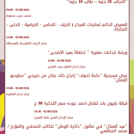
"الأجانب 20 جنيه – طالب 10 جنيه"
05/08/2026 - 09:00
متحف نجيب محفوظ
المعرض الدائم لمنتجات المركـز ( الخزف - النحاس - الخيامية - الحلى -
النجارة)
05/08/2026 - 12:00
مركز الحرف التقليدية بالفسطاط
ورشة ابداعات صغيرة " احتفالاً بعيد الأضحى"
05/08/2026 - 14:00
مركز ابداع الطفل ببيت العينى
عرض مسرحية "حاجة تخوف" إخراج خالد جلال من خريجي "ستوديو
الممثل"
05/08/2026 - 19:00
مركز ابداع القاهرة
فرقة بابيون باند للفنان-احمد جوده سعر التذكرة 90 ج
05/08/2026 - 19:30
مركز الإبداع الفنى بقبة الغورى
"عيد العمال" في صالون "ذاكرة الوطن" للكاتب الصحفي والمؤرخ /
محمد الشافعي