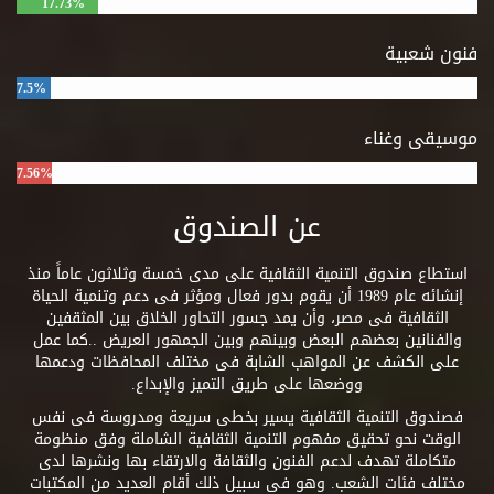
17.73%
فنون شعبية
7.5%
موسيقى وغناء
7.56%
عن الصندوق
استطاع صندوق التنمية الثقافية على مدى خمسة وثلاثون عاماً منذ
إنشائه عام 1989 أن يقوم بدور فعال ومؤثر فى دعم وتنمية الحياة
الثقافية فى مصر، وأن يمد جسور التحاور الخلاق بين المثقفين
والفنانين بعضهم البعض وبينهم وبين الجمهور العريض ..كما عمل
على الكشف عن المواهب الشابة فى مختلف المحافظات ودعمها
ووضعها على طريق التميز والإبداع.
فصندوق التنمية الثقافية يسير بخطى سريعة ومدروسة فى نفس
الوقت نحو تحقيق مفهوم التنمية الثقافية الشاملة وفق منظومة
متكاملة تهدف لدعم الفنون والثقافة والارتقاء بها ونشرها لدى
مختلف فئات الشعب. وهو فى سبيل ذلك أقام العديد من المكتبات