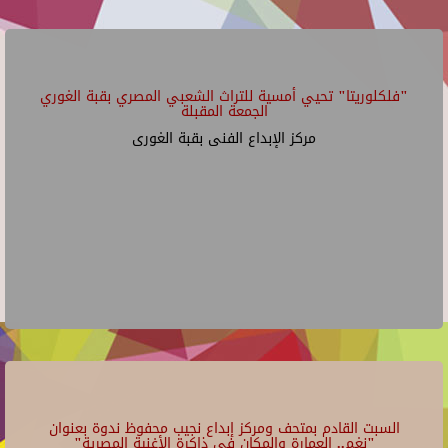
"فلكلوريتا" تحيي أمسية للتراث الشعبي المصري بقبة الغوري
الجمعة المقبلة
مركز الإبداع الفنى بقبة الغورى
السبت القادم بمتحف ومركز إبداع نجيب محفوظ ندوة بعنوان
"نغم.. العمارة والمكان في ذاكرة الأغنية المصرية"