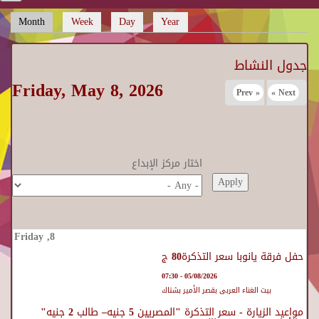
Month
(active tab)
Week
Day
Year
Primary tabs
جدول النشاط
Friday, May 8, 2026
« Prev
Next »
اختار مركز الإبداع
حفل فرقة يانوبا سعر التذكرة80 ج
05/08/2026 - 07:30
بيت الغناء العربى بقصر الأمير بشتاك
مواعيد الزيارة - سعر التذكرة "المصريين 5 جنيه– طالب 2 جنيه"