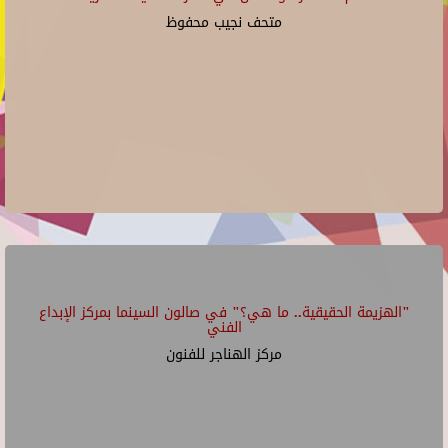
متحف نجيب محفوظ
"الهزيمة الحقيقية.. ما هي؟" في صالون السينما بمركز الإبداع
الفني
مركز الهناجر للفنون