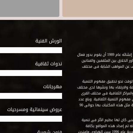
الورش الفنية
استطاع صندوق التنمية الثقافية على مدى خمسة وثلاثون عاماً منذ إنشائه عام 1989 أن يقوم بدور فعال
ر الخلاق بين المثقفين والفنانين
ندوات ثقافية
ف عن المواهب الشابة فى مختلف
وقت نحو تحقيق مفهوم التنمية
مهرجانات
ة والارتقاء بها ونشرها لدى مختلف
لمراكز الثقافية فى مختلف القرى
مفهوم التنمية الثقافية. وبلغ عدد
المكتبات التى أنشأها الصندوق فى أماكن لم يكن من المتصور إقامة مثل هذه المكتبات بها حوالى 90
عروض سينمائية ومسرحيات
فنى كان لها عظيم الأثر فى تنمية
ه تم إمداد هذه المواقع بكافة
فنون شعبية
المتطلبات التى تكفل لها أداء دورها الثقافى والفنى. وقد بدأت التجربة عام 1996 ببيت الهراوى وامتدت