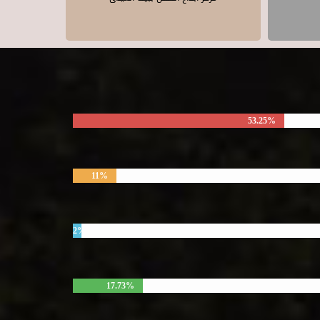
53.25%
11%
2%
17.73%