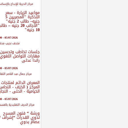
مركز الحرية للإبداع بالإسكند
مواعيد الزيارة - سعر
التذكرة "المصريين 5
جنيه– طالب 2 جنيه"
"الأجانب 20 جنيه – طال
10 جنيه"
05/07/2026 - 09:00
متحف نجيب محف
جلسات تخاطب وتحسين
مهارات التواصل اللغوي
راندا عدلى
05/07/2026 - 10:00
مركز جمال عبد الناصر الثق
المعرض الدائم لمنتجات
المركـز ( الخزف - النحاس
الخيامية - الحلى - النجار
05/07/2026 - 12:00
مركز الحرف التقليدية بالفس
ورشة “ فنون المسرح
لذوي القدرات “إشراف /
عصام بدوي