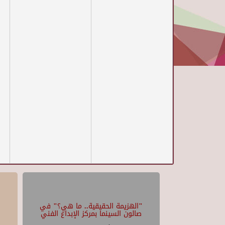
"الهزيمة الحقيقية.. ما هي؟" في
صالون السينما بمركز الإبداع الفني