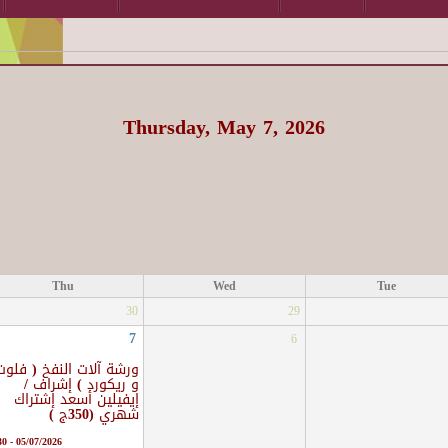
Thursday, May 7, 2026
Thu
Wed
Tue
30
29
7
6
ورشة آلات النفخ ( فلوت
و ريكورد ) إشراف /
إيفيلين أسعد إشتراك
شهري (350ج )
05/07/2026 - 05:30