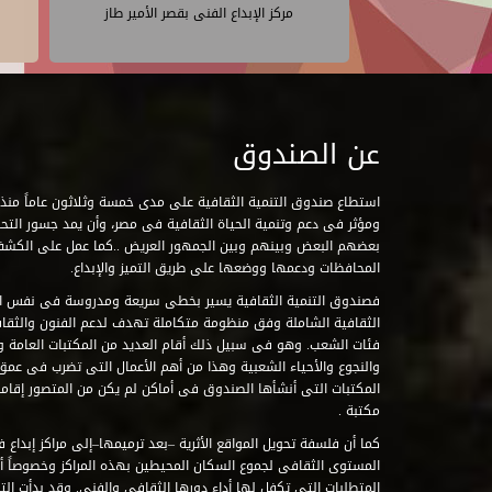
مركز الإبداع الفنى بقصر الأمير طاز
عن الصندوق
ومؤثر فى دعم وتنمية الحياة الثقافية فى مصر، وأن يمد جسور التحاو
بعضهم البعض وبينهم وبين الجمهور العريض ..كما عمل على الكش
المحافظات ودعمها ووضعها على طريق التميز والإبداع.
فصندوق التنمية الثقافية يسير بخطى سريعة ومدروسة فى نفس ال
الثقافية الشاملة وفق منظومة متكاملة تهدف لدعم الفنون والثقاف
فئات الشعب. وهو فى سبيل ذلك أقام العديد من المكتبات العامة وا
والنجوع والأحياء الشعبية وهذا من أهم الأعمال التى تضرب فى عمق 
مكتبة .
كما أن فلسفة تحويل المواقع الأثرية –بعد ترميمها–إلى مراكز إبداع 
المستوى الثقافى لجموع السكان المحيطين بهذه المراكز وخصوصاً أن