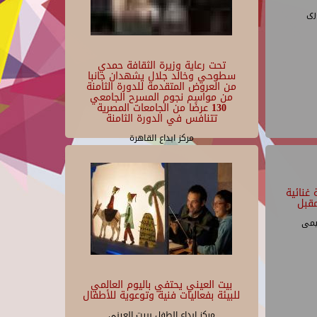
رى
تحت رعاية وزيرة الثقافة حمدي
سطوحي وخالد جلال يشهدان جانبا
من العروض المتقدمة للدورة الثامنة
من مواسم نجوم المسرح الجامعي
130 عرضًا من الجامعات المصرية
تتنافس في الدورة الثامنة
مركز ابداع القاهرة
غنائية
قبل
يمى
بيت العيني يحتفي باليوم العالمي
للبيئة بفعاليات فنية وتوعوية للأطفال
مركز ابداع الطفل ببيت العينى