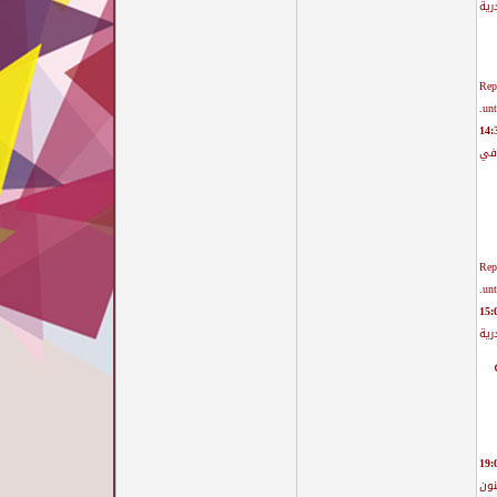
رية
Rep
unt
افي
Rep
unt
رية
نون