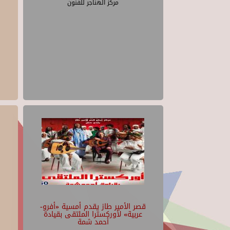
مركز الهناجر للفنون
قصر الأمير طاز يقدم أمسية «أفرو-
عربية» لأوركسترا الملتقى بقيادة
أحمد شمة