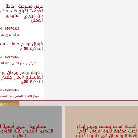
عرض مسرحية "حاجة
تخوف" إخراج خالد جلال
من خريجي "ستوديو
الممثل"
05/07/2026 - 19:00
مركز ابداع القا
كورال ارسم حلمك - سع
التذكرة 90 ج
05/07/2026 - 19:30
مركز الإبداع الفنى بقبة الغ
: فرقة براعم وجدان قيا
المايسترو /ايمان جنيدي
التذكرة 80ج
05/07/2026 - 19:30
مركز الإبداع الفنى ببيت السح
السبت القادم بمتحف ومركز إبداع
"فلكلوريتا" تحيي أمسية لل
نجيب محفوظ ندوة بعنوان "نغم..
الشعبي المصري بقبة الغوري 
العمارة والمكان في ذاكرة الأغنية
المقبلة