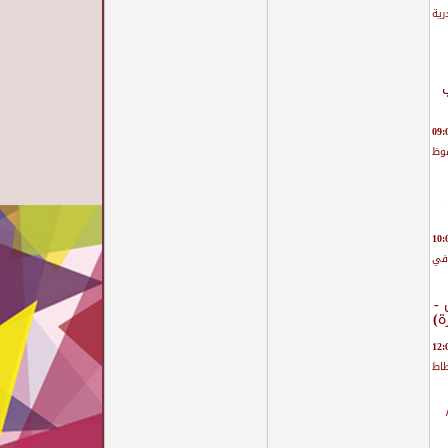
رية
ب
وظ
افي
 -
ة)
طاط