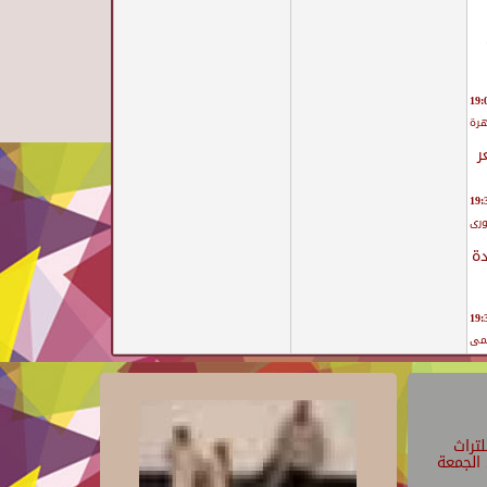
هرة
ر
ورى
دة
يمى
تراث
الجمعة