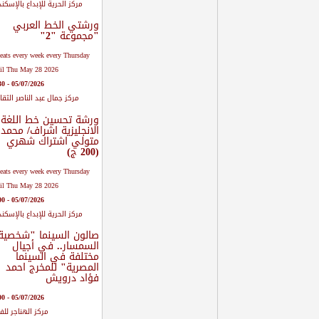
مركز الحرية للإبداع بالإسكند
ورشتي الخط العربي
"مجموعة "2"
eats every week every Thursday
il Thu May 28 2026.
05/07/2026 - 14:30
مركز جمال عبد الناصر الثق
ورشة تحسين خط اللغة
الانجليزية اشراف/ محمد
متولي اشتراك شهري
(200 ج)
eats every week every Thursday
il Thu May 28 2026.
05/07/2026 - 15:00
مركز الحرية للإبداع بالإسكند
صالون السينما "شخصية
السمسار.. في أجيال
مختلفة في السينما
المصرية" للمخرج احمد
فؤاد درويش
05/07/2026 - 19:00
مركز الهناجر للف