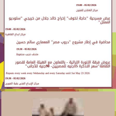
05/02/2026 - 19:00
مركز الهناجر للفنون
عرض مسرحية "حاجة تخوف" إخراج خالد جلال من خريجي "ستوديو
الممثل"
05/02/2026 - 19:00
مركز ابداع القاهرة
محاضرة في إطار مشروع "دروب مصر" المعماري سالم حسين
05/02/2026 - 19:30
متحف نجيب محفوظ
عروض فرقة التنورة التراثية - بالتعاون مع الهيئة العامة لقصور
الثقافة"سعر التذكرة 15جنيه للمصريين- 90جنيه للأجانب"
Repeats every week every Wednesday and every Saturday until Sat May 23 2026.
05/02/2026 - 19:30
مركز الإبداع الفنى بقبة الغورى