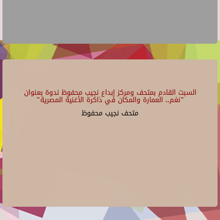
السبت القادم بمتحف ومركز إبداع نجيب محفوظ ندوة بعنوان
"نغم.. العمارة والمكان في ذاكرة الأغنية المصرية"
متحف نجيب محفوظ