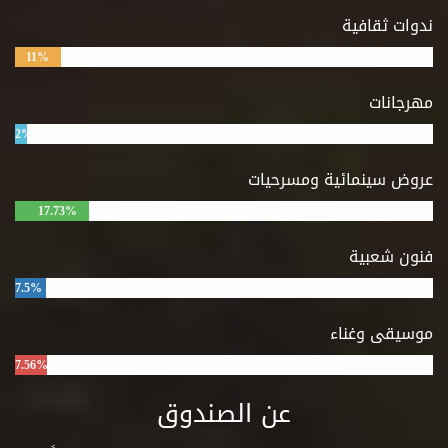
ندوات ثقافية
11%
مهرجانات
2%
عروض سينمائية ومسرحيات
17.73%
فنون شعبية
7.5%
موسيقى وغناء
7.56%
عن الصندوق