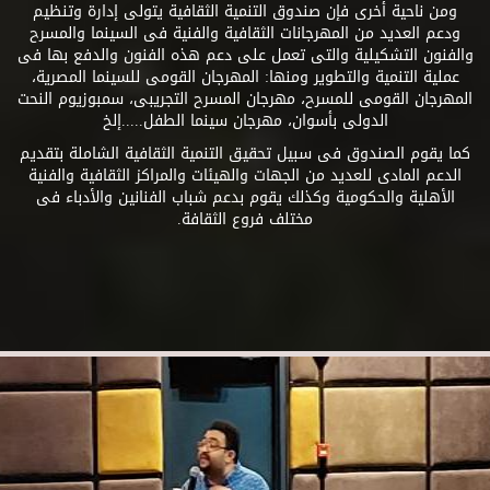
ومن ناحية أخرى فإن صندوق التنمية الثقافية يتولى إدارة وتنظيم
ودعم العديد من المهرجانات الثقافية والفنية فى السينما والمسرح
والفنون التشكيلية والتى تعمل على دعم هذه الفنون والدفع بها فى
عملية التنمية والتطوير ومنها: المهرجان القومى للسينما المصرية،
المهرجان القومى للمسرح، مهرجان المسرح التجريبى، سمبوزيوم النحت
الدولى بأسوان، مهرجان سينما الطفل.....إلخ
كما يقوم الصندوق فى سبيل تحقيق التنمية الثقافية الشاملة بتقديم
الدعم المادى للعديد من الجهات والهيئات والمراكز الثقافية والفنية
الأهلية والحكومية وكذلك يقوم بدعم شباب الفنانين والأدباء فى
مختلف فروع الثقافة.