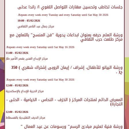
جلسات تخاطب وتحسين مهارات التواصل اللغوي ا/ راندا عدلى
Repeats every week every Tuesday and every Saturday until Sat May 30 2026.
05/02/2026 - 10:00
مركز جمال عبد الناصر الثقافي
ورشة اتعلم حرفه بعنوان ابداعات يدوية "فن المنسج" بالتعاون مع
مركز طلعت حرب الثقافي
Repeats every week every Saturday until Sat May 16 2026.
05/02/2026 - 11:00
مركز الإبداع الفنى بقصر الأمير طاز
ورشة البيانو للأطفال، إشراف / إيمان الروبى إشتراك شهري ) 350
ج( .
Repeats every week every Saturday until Sat May 30 2026.
05/02/2026 - 12:00
مركز الحرية للإبداع بالإسكندرية
المعرض الدائم لمنتجات المركـز ( الخزف - النحاس - الخيامية - الحلى -
النجارة)
05/02/2026 - 12:00
مركز الحرف التقليدية بالفسطاط
ورشة فنية تعليم مبادئ الرسم" ورسومات عن عيد العمال "