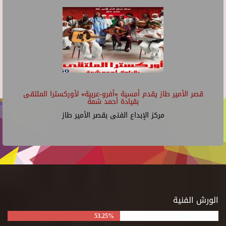
قصر الأمير طاز يقدم أمسية «أفرو-عربية» لأوركسترا الملتقى
بقيادة أحمد شمة
مركز الإبداع الفنى بقصر الأمير طاز
الورش الفنية
53.25%