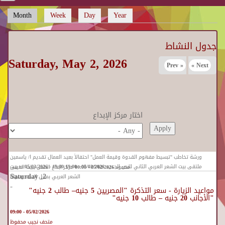
Month
(active tab)
Week
Day
Year
Primary tabs
جدول النشاط
Saturday, May 2, 2026
« Prev
Next »
اختار مركز الإبداع
ورشة تخاطب "تبسيط مفهوم القدوة وقيمة العمل" احتفالاً بعيد العمال تقديم ا/ ياسمين
ملتقى بيت الشعر العربي الثاني للنص الجديد
05/02/2026 - 19:00
to
05/03/2026 - 19:00
بيت
محمود
05/02/2026 - 00:00
مركز ابداع الطفل ببيت العينى
الشعر العربي بمنزل الست وسيلة
»
مواعيد الزيارة - سعر التذكرة "المصريين 5 جنيه– طالب 2 جنيه"
"الأجانب 20 جنيه – طالب 10 جنيه"
05/02/2026 - 09:00
متحف نجيب محفوظ