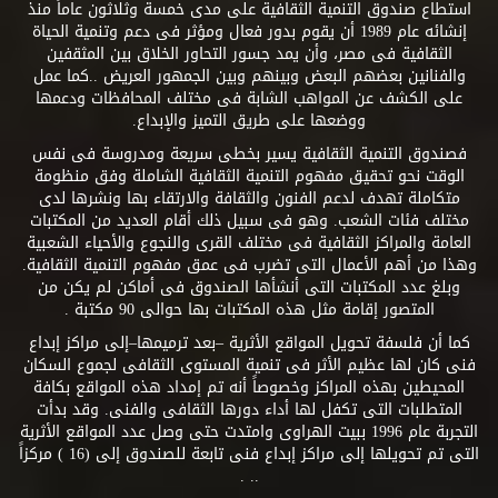
استطاع صندوق التنمية الثقافية على مدى خمسة وثلاثون عاماً منذ
إنشائه عام 1989 أن يقوم بدور فعال ومؤثر فى دعم وتنمية الحياة
الثقافية فى مصر، وأن يمد جسور التحاور الخلاق بين المثقفين
والفنانين بعضهم البعض وبينهم وبين الجمهور العريض ..كما عمل
على الكشف عن المواهب الشابة فى مختلف المحافظات ودعمها
ووضعها على طريق التميز والإبداع.
فصندوق التنمية الثقافية يسير بخطى سريعة ومدروسة فى نفس
الوقت نحو تحقيق مفهوم التنمية الثقافية الشاملة وفق منظومة
متكاملة تهدف لدعم الفنون والثقافة والارتقاء بها ونشرها لدى
مختلف فئات الشعب. وهو فى سبيل ذلك أقام العديد من المكتبات
العامة والمراكز الثقافية فى مختلف القرى والنجوع والأحياء الشعبية
وهذا من أهم الأعمال التى تضرب فى عمق مفهوم التنمية الثقافية.
وبلغ عدد المكتبات التى أنشأها الصندوق فى أماكن لم يكن من
المتصور إقامة مثل هذه المكتبات بها حوالى 90 مكتبة .
كما أن فلسفة تحويل المواقع الأثرية –بعد ترميمها–إلى مراكز إبداع
فنى كان لها عظيم الأثر فى تنمية المستوى الثقافى لجموع السكان
المحيطين بهذه المراكز وخصوصاً أنه تم إمداد هذه المواقع بكافة
المتطلبات التى تكفل لها أداء دورها الثقافى والفنى. وقد بدأت
التجربة عام 1996 ببيت الهراوى وامتدت حتى وصل عدد المواقع الأثرية
التى تم تحويلها إلى مراكز إبداع فنى تابعة للصندوق إلى (16 ) مركزاً
.. .