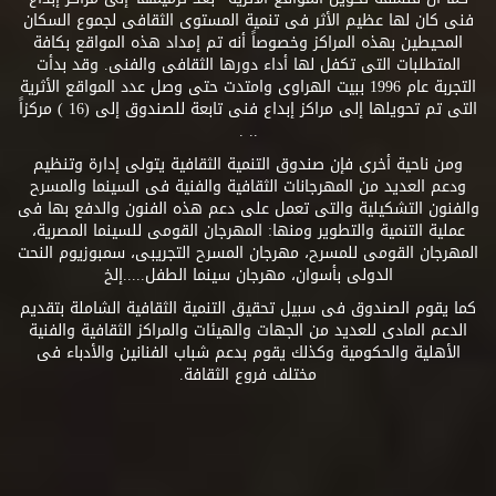
فنى كان لها عظيم الأثر فى تنمية المستوى الثقافى لجموع السكان
المحيطين بهذه المراكز وخصوصاً أنه تم إمداد هذه المواقع بكافة
المتطلبات التى تكفل لها أداء دورها الثقافى والفنى. وقد بدأت
التجربة عام 1996 ببيت الهراوى وامتدت حتى وصل عدد المواقع الأثرية
التى تم تحويلها إلى مراكز إبداع فنى تابعة للصندوق إلى (16 ) مركزاً
.. .
ومن ناحية أخرى فإن صندوق التنمية الثقافية يتولى إدارة وتنظيم
ودعم العديد من المهرجانات الثقافية والفنية فى السينما والمسرح
والفنون التشكيلية والتى تعمل على دعم هذه الفنون والدفع بها فى
عملية التنمية والتطوير ومنها: المهرجان القومى للسينما المصرية،
المهرجان القومى للمسرح، مهرجان المسرح التجريبى، سمبوزيوم النحت
الدولى بأسوان، مهرجان سينما الطفل.....إلخ
كما يقوم الصندوق فى سبيل تحقيق التنمية الثقافية الشاملة بتقديم
الدعم المادى للعديد من الجهات والهيئات والمراكز الثقافية والفنية
الأهلية والحكومية وكذلك يقوم بدعم شباب الفنانين والأدباء فى
مختلف فروع الثقافة.