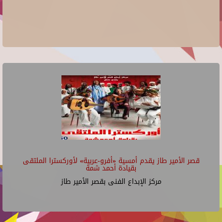
قصر الأمير طاز يقدم أمسية «أفرو-عربية» لأوركسترا الملتقى
بقيادة أحمد شمة
مركز الإبداع الفنى بقصر الأمير طاز