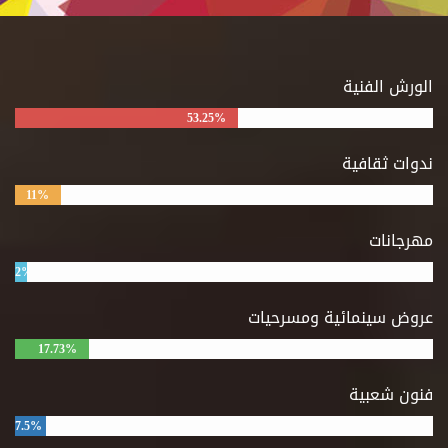
الورش الفنية
53.25%
ندوات ثقافية
11%
مهرجانات
2%
عروض سينمائية ومسرحيات
17.73%
فنون شعبية
7.5%