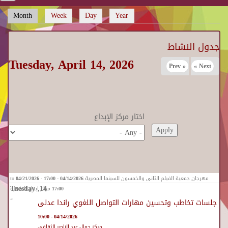
Month
(active tab)
Week
Day
Year
Primary tabs
جدول النشاط
Tuesday, April 14, 2026
« Prev
Next »
اختار مركز الإبداع
مهرجان جمعية الفيلم الثانى والخمسون للسينما المصرية
04/14/2026 - 17:00
to
04/21/2026 -
17:00
مركز ابداع القاهرة
»
جلسات تخاطب وتحسين مهارات التواصل اللغوي راندا عدلى
04/14/2026 - 10:00
مركز جمال عبد الناصر الثقافي