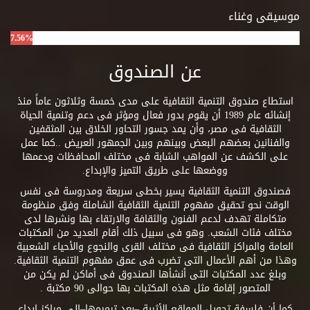
موسيقى وغناء
7.56%
عن الصندوق
استطاع صندوق التنمية الثقافية على مدى خمسة وثلاثون عاماً منذ
إنشائه عام 1989 أن يقوم بدور فعال ومؤثر فى دعم وتنمية الحياة
الثقافية فى مصر، وأن يمد جسور التحاور الخلاق بين المثقفين
والفنانين بعضهم البعض وبينهم وبين الجمهور العريض ..كما عمل
على الكشف عن المواهب الشابة فى مختلف المحافظات ودعمها
ووضعها على طريق التميز والإبداع.
فصندوق التنمية الثقافية يسير بخطى سريعة ومدروسة فى نفس
الوقت نحو تحقيق مفهوم التنمية الثقافية الشاملة وفق منظومة
متكاملة تهدف لدعم الفنون والثقافة والارتقاء بها ونشرها لدى
مختلف فئات الشعب. وهو فى سبيل ذلك أقام العديد من المكتبات
العامة والمراكز الثقافية فى مختلف القرى والنجوع والأحياء الشعبية
وهذا من أهم الأعمال التى تضرب فى عمق مفهوم التنمية الثقافية.
وبلغ عدد المكتبات التى أنشأها الصندوق فى أماكن لم يكن من
المتصور إقامة مثل هذه المكتبات بها حوالى 90 مكتبة .
كما أن فلسفة تحويل المواقع الأثرية –بعد ترميمها–إلى مراكز إبداع