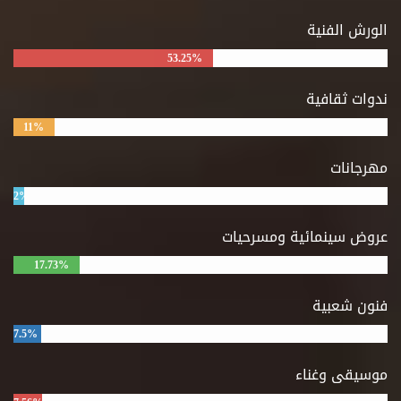
الورش الفنية
53.25%
ندوات ثقافية
11%
مهرجانات
2%
عروض سينمائية ومسرحيات
17.73%
فنون شعبية
7.5%
موسيقى وغناء