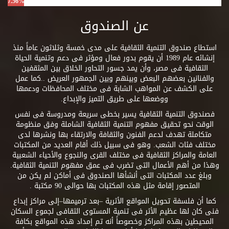
7.56%
عن الصندوق
استطاع صندوق التنمية الثقافية على مدى خمسة وثلاثون عاماً منذ
إنشائه عام 1989 أن يقوم بدور فعال ومؤثر فى دعم وتنمية الحياة
الثقافية فى مصر، وأن يمد جسور التحاور الخلاق بين المثقفين
والفنانين بعضهم البعض وبينهم وبين الجمهور العريض ..كما عمل
على الكشف عن المواهب الشابة فى مختلف المحافظات ودعمها
ووضعها على طريق التميز والإبداع.
فصندوق التنمية الثقافية يسير بخطى سريعة ومدروسة فى نفس
الوقت نحو تحقيق مفهوم التنمية الثقافية الشاملة وفق منظومة
متكاملة تهدف لدعم الفنون والثقافة والارتقاء بها ونشرها لدى
مختلف فئات الشعب. وهو فى سبيل ذلك أقام العديد من المكتبات
العامة والمراكز الثقافية فى مختلف القرى والنجوع والأحياء الشعبية
وهذا من أهم الأعمال التى تضرب فى عمق مفهوم التنمية الثقافية.
وبلغ عدد المكتبات التى أنشأها الصندوق فى أماكن لم يكن من
المتصور إقامة مثل هذه المكتبات بها حوالى 90 مكتبة .
كما أن فلسفة تحويل المواقع الأثرية –بعد ترميمها–إلى مراكز إبداع
فنى كان لها عظيم الأثر فى تنمية المستوى الثقافى لجموع السكان
المحيطين بهذه المراكز وخصوصاً أنه تم إمداد هذه المواقع بكافة