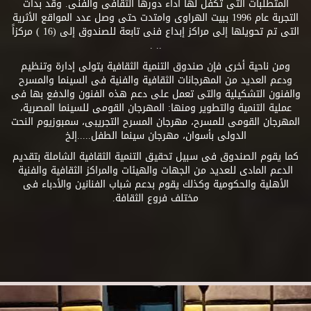
المتطلبات التى تكفل لها أداء دورها الثقافى والفنى. وقد بدأت
التجربة عام 1996 ببيت الهراوى وامتدت حتى وصل عدد المواقع الأثرية
التى تم تحويلها إلى مراكز إبداع فنى تابعة للصندوق إلى (16 ) مركزاً
.. .
ومن ناحية أخرى فإن صندوق التنمية الثقافية يتولى إدارة وتنظيم
ودعم العديد من المهرجانات الثقافية والفنية فى السينما والمسرح
والفنون التشكيلية والتى تعمل على دعم هذه الفنون والدفع بها فى
عملية التنمية والتطوير ومنها: المهرجان القومى للسينما المصرية،
المهرجان القومى للمسرح، مهرجان المسرح التجريبى، سمبوزيوم النحت
الدولى بأسوان، مهرجان سينما الطفل.....إلخ
كما يقوم الصندوق فى سبيل تحقيق التنمية الثقافية الشاملة بتقديم
الدعم المادى للعديد من الجهات والهيئات والمراكز الثقافية والفنية
الأهلية والحكومية وكذلك يقوم بدعم شباب الفنانين والأدباء فى
مختلف فروع الثقافة.