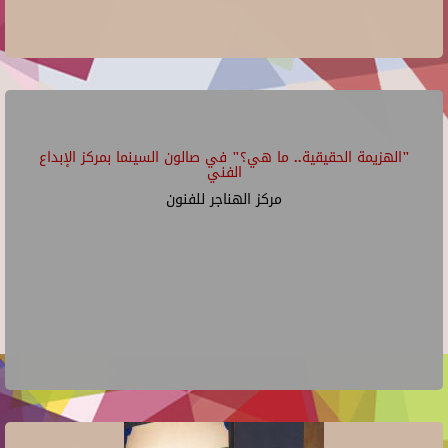
"الهزيمة الحقيقية.. ما هي؟" في صالون السينما بمركز الإبداع
الفني
مركز الهناجر للفنون