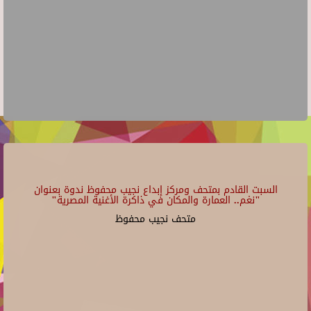
السبت القادم بمتحف ومركز إبداع نجيب محفوظ ندوة بعنوان
"نغم.. العمارة والمكان في ذاكرة الأغنية المصرية"
متحف نجيب محفوظ