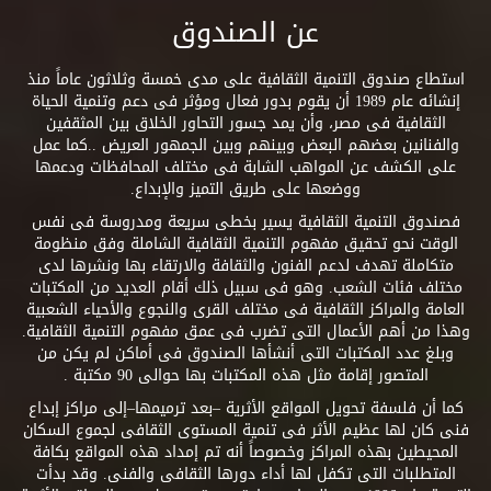
عن الصندوق
استطاع صندوق التنمية الثقافية على مدى خمسة وثلاثون عاماً منذ
إنشائه عام 1989 أن يقوم بدور فعال ومؤثر فى دعم وتنمية الحياة
الثقافية فى مصر، وأن يمد جسور التحاور الخلاق بين المثقفين
والفنانين بعضهم البعض وبينهم وبين الجمهور العريض ..كما عمل
على الكشف عن المواهب الشابة فى مختلف المحافظات ودعمها
ووضعها على طريق التميز والإبداع.
فصندوق التنمية الثقافية يسير بخطى سريعة ومدروسة فى نفس
الوقت نحو تحقيق مفهوم التنمية الثقافية الشاملة وفق منظومة
متكاملة تهدف لدعم الفنون والثقافة والارتقاء بها ونشرها لدى
مختلف فئات الشعب. وهو فى سبيل ذلك أقام العديد من المكتبات
العامة والمراكز الثقافية فى مختلف القرى والنجوع والأحياء الشعبية
وهذا من أهم الأعمال التى تضرب فى عمق مفهوم التنمية الثقافية.
وبلغ عدد المكتبات التى أنشأها الصندوق فى أماكن لم يكن من
المتصور إقامة مثل هذه المكتبات بها حوالى 90 مكتبة .
كما أن فلسفة تحويل المواقع الأثرية –بعد ترميمها–إلى مراكز إبداع
فنى كان لها عظيم الأثر فى تنمية المستوى الثقافى لجموع السكان
المحيطين بهذه المراكز وخصوصاً أنه تم إمداد هذه المواقع بكافة
المتطلبات التى تكفل لها أداء دورها الثقافى والفنى. وقد بدأت