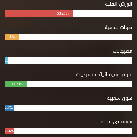
الورش الفنية
53.25%
ندوات ثقافية
11%
مهرجانات
2%
عروض سينمائية ومسرحيات
17.73%
فنون شعبية
7.5%
موسيقى وغناء
7.56%