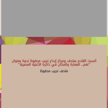
السبت القادم بمتحف ومركز إبداع نجيب محفوظ ندوة بعنوان
"نغم.. العمارة والمكان في ذاكرة الأغنية المصرية"
متحف نجيب محفوظ