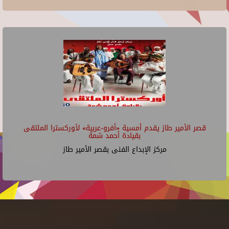
قصر الأمير طاز يقدم أمسية «أفرو-عربية» لأوركسترا الملتقى
بقيادة أحمد شمة
مركز الإبداع الفنى بقصر الأمير طاز