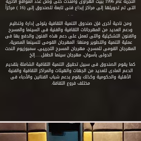
التجربة عام 1996 ببيت الهراوى وامتدت حتى وصل عدد المواقع الأثرية
التى تم تحويلها إلى مراكز إبداع فنى تابعة للصندوق إلى (16 ) مركزاً
.. .
ومن ناحية أخرى فإن صندوق التنمية الثقافية يتولى إدارة وتنظيم
ودعم العديد من المهرجانات الثقافية والفنية فى السينما والمسرح
والفنون التشكيلية والتى تعمل على دعم هذه الفنون والدفع بها فى
عملية التنمية والتطوير ومنها: المهرجان القومى للسينما المصرية،
المهرجان القومى للمسرح، مهرجان المسرح التجريبى، سمبوزيوم النحت
الدولى بأسوان، مهرجان سينما الطفل.....إلخ
كما يقوم الصندوق فى سبيل تحقيق التنمية الثقافية الشاملة بتقديم
الدعم المادى للعديد من الجهات والهيئات والمراكز الثقافية والفنية
الأهلية والحكومية وكذلك يقوم بدعم شباب الفنانين والأدباء فى
مختلف فروع الثقافة.