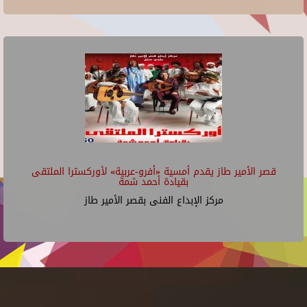
قصر الأمير طاز يقدم أمسية «أفرو-عربية» لأوركسترا الملتقى
بقيادة أحمد شمة
مركز الإبداع الفنى بقصر الأمير طاز