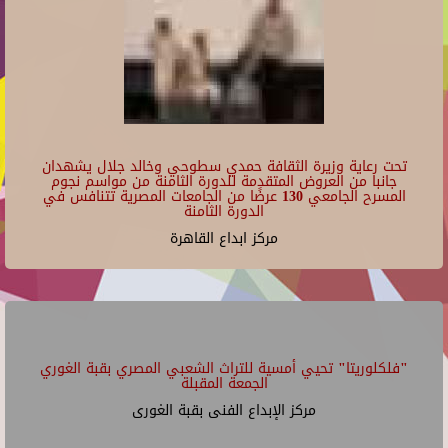
الفرقة د/نبيل بهجت
Fri Jul 31 2026.
07/10/2026 - 19:30
07/10/2026 - 19:00
21
مركز الإبداع الفنى بقبة الغورى
Repeats every week every Friday until Fri Jul 31 2026.
مركز ابداع القاهرة
07/10/2026 - 20:00
مركز الإبداع الفنى ببيت السحيمى
22
23
تحت رعاية وزيرة الثقافة حمدي سطوحي وخالد جلال يشهدان
جانبا من العروض المتقدمة للدورة الثامنة من مواسم نجوم
المسرح الجامعي 130 عرضًا من الجامعات المصرية تتنافس في
الدورة الثامنة
مركز ابداع القاهرة
"فلكلوريتا" تحيي أمسية للتراث الشعبي المصري بقبة الغوري
الجمعة المقبلة
مركز الإبداع الفنى بقبة الغورى