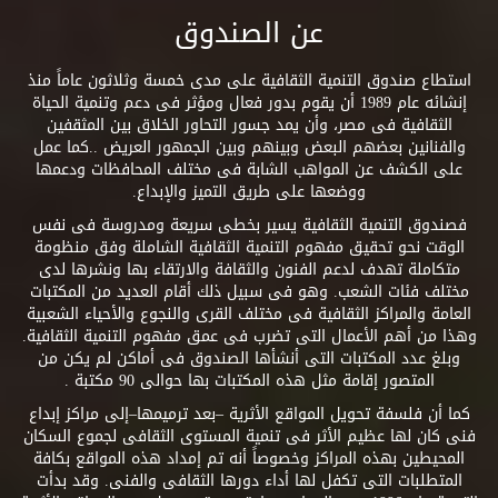
عن الصندوق
استطاع صندوق التنمية الثقافية على مدى خمسة وثلاثون عاماً منذ
إنشائه عام 1989 أن يقوم بدور فعال ومؤثر فى دعم وتنمية الحياة
الثقافية فى مصر، وأن يمد جسور التحاور الخلاق بين المثقفين
والفنانين بعضهم البعض وبينهم وبين الجمهور العريض ..كما عمل
على الكشف عن المواهب الشابة فى مختلف المحافظات ودعمها
ووضعها على طريق التميز والإبداع.
فصندوق التنمية الثقافية يسير بخطى سريعة ومدروسة فى نفس
الوقت نحو تحقيق مفهوم التنمية الثقافية الشاملة وفق منظومة
متكاملة تهدف لدعم الفنون والثقافة والارتقاء بها ونشرها لدى
مختلف فئات الشعب. وهو فى سبيل ذلك أقام العديد من المكتبات
العامة والمراكز الثقافية فى مختلف القرى والنجوع والأحياء الشعبية
وهذا من أهم الأعمال التى تضرب فى عمق مفهوم التنمية الثقافية.
وبلغ عدد المكتبات التى أنشأها الصندوق فى أماكن لم يكن من
المتصور إقامة مثل هذه المكتبات بها حوالى 90 مكتبة .
كما أن فلسفة تحويل المواقع الأثرية –بعد ترميمها–إلى مراكز إبداع
فنى كان لها عظيم الأثر فى تنمية المستوى الثقافى لجموع السكان
المحيطين بهذه المراكز وخصوصاً أنه تم إمداد هذه المواقع بكافة
المتطلبات التى تكفل لها أداء دورها الثقافى والفنى. وقد بدأت