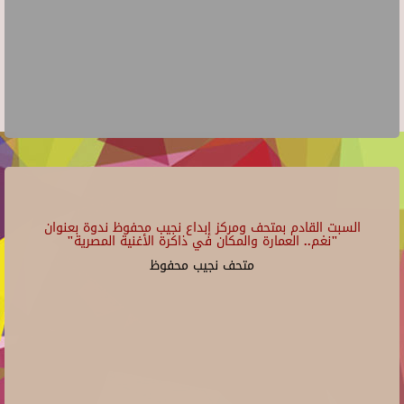
السبت القادم بمتحف ومركز إبداع نجيب محفوظ ندوة بعنوان
"نغم.. العمارة والمكان في ذاكرة الأغنية المصرية"
متحف نجيب محفوظ