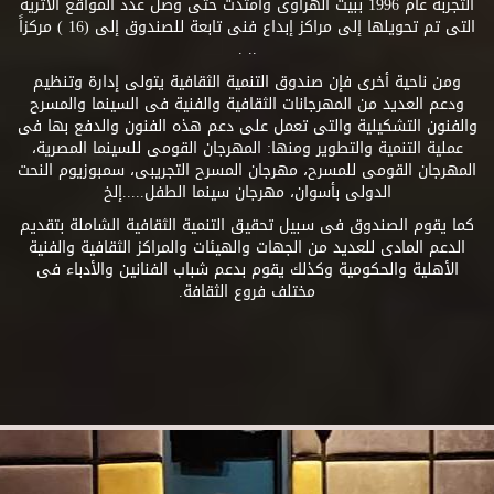
التجربة عام 1996 ببيت الهراوى وامتدت حتى وصل عدد المواقع الأثرية
التى تم تحويلها إلى مراكز إبداع فنى تابعة للصندوق إلى (16 ) مركزاً
.. .
ومن ناحية أخرى فإن صندوق التنمية الثقافية يتولى إدارة وتنظيم
ودعم العديد من المهرجانات الثقافية والفنية فى السينما والمسرح
والفنون التشكيلية والتى تعمل على دعم هذه الفنون والدفع بها فى
عملية التنمية والتطوير ومنها: المهرجان القومى للسينما المصرية،
المهرجان القومى للمسرح، مهرجان المسرح التجريبى، سمبوزيوم النحت
الدولى بأسوان، مهرجان سينما الطفل.....إلخ
كما يقوم الصندوق فى سبيل تحقيق التنمية الثقافية الشاملة بتقديم
الدعم المادى للعديد من الجهات والهيئات والمراكز الثقافية والفنية
الأهلية والحكومية وكذلك يقوم بدعم شباب الفنانين والأدباء فى
مختلف فروع الثقافة.