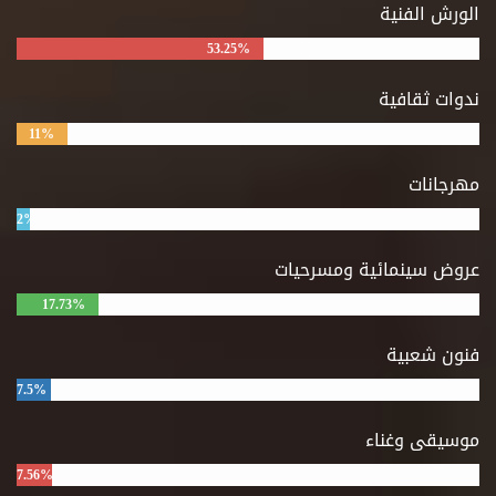
الورش الفنية
53.25%
ندوات ثقافية
11%
مهرجانات
2%
عروض سينمائية ومسرحيات
17.73%
فنون شعبية
7.5%
موسيقى وغناء
7.56%