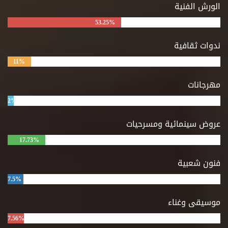
الورش الفنية
53.25%
ندوات ثقافية
11%
مهرجانات
2%
عروض سينمائية ومسرحيات
17.73%
فنون شعبية
7.5%
موسيقى وغناء
7.56%