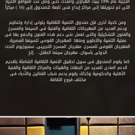
التجربة عام 1996 ببيت الهراوى وامتدت حتى وصل عدد المواقع الأثرية
التى تم تحويلها إلى مراكز إبداع فنى تابعة للصندوق إلى (16 ) مركزاً
.. .
ومن ناحية أخرى فإن صندوق التنمية الثقافية يتولى إدارة وتنظيم
ودعم العديد من المهرجانات الثقافية والفنية فى السينما والمسرح
والفنون التشكيلية والتى تعمل على دعم هذه الفنون والدفع بها فى
عملية التنمية والتطوير ومنها: المهرجان القومى للسينما المصرية،
المهرجان القومى للمسرح، مهرجان المسرح التجريبى، سمبوزيوم النحت
الدولى بأسوان، مهرجان سينما الطفل.....إلخ
كما يقوم الصندوق فى سبيل تحقيق التنمية الثقافية الشاملة بتقديم
الدعم المادى للعديد من الجهات والهيئات والمراكز الثقافية والفنية
الأهلية والحكومية وكذلك يقوم بدعم شباب الفنانين والأدباء فى
مختلف فروع الثقافة.