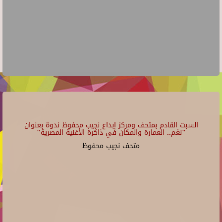
السبت القادم بمتحف ومركز إبداع نجيب محفوظ ندوة بعنوان
"نغم.. العمارة والمكان في ذاكرة الأغنية المصرية"
متحف نجيب محفوظ