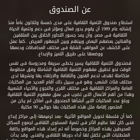
عن الصندوق
استطاع صندوق التنمية الثقافية على مدى خمسة وثلاثون عاماً منذ
إنشائه عام 1989 أن يقوم بدور فعال ومؤثر فى دعم وتنمية الحياة
الثقافية فى مصر، وأن يمد جسور التحاور الخلاق بين المثقفين
والفنانين بعضهم البعض وبينهم وبين الجمهور العريض ..كما عمل
على الكشف عن المواهب الشابة فى مختلف المحافظات ودعمها
ووضعها على طريق التميز والإبداع.
فصندوق التنمية الثقافية يسير بخطى سريعة ومدروسة فى نفس
الوقت نحو تحقيق مفهوم التنمية الثقافية الشاملة وفق منظومة
متكاملة تهدف لدعم الفنون والثقافة والارتقاء بها ونشرها لدى
مختلف فئات الشعب. وهو فى سبيل ذلك أقام العديد من المكتبات
العامة والمراكز الثقافية فى مختلف القرى والنجوع والأحياء الشعبية
وهذا من أهم الأعمال التى تضرب فى عمق مفهوم التنمية الثقافية.
وبلغ عدد المكتبات التى أنشأها الصندوق فى أماكن لم يكن من
المتصور إقامة مثل هذه المكتبات بها حوالى 90 مكتبة .
كما أن فلسفة تحويل المواقع الأثرية –بعد ترميمها–إلى مراكز إبداع
فنى كان لها عظيم الأثر فى تنمية المستوى الثقافى لجموع السكان
المحيطين بهذه المراكز وخصوصاً أنه تم إمداد هذه المواقع بكافة
المتطلبات التى تكفل لها أداء دورها الثقافى والفنى. وقد بدأت