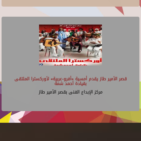
قصر الأمير طاز يقدم أمسية «أفرو-عربية» لأوركسترا الملتقى
بقيادة أحمد شمة
مركز الإبداع الفنى بقصر الأمير طاز