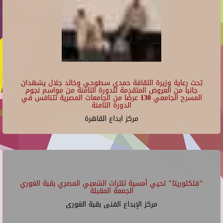
الفرقة د/نبيل بهجت
Fri Jul 31 2026.
07/03/2026 - 19:30
07/03/2026 - 19:00
21
مركز الإبداع الفنى بقبة الغورى
Repeats every week every Friday until Fri Jul 31 2026.
مركز ابداع القاهرة
07/03/2026 - 20:00
مركز الإبداع الفنى ببيت السحيمى
22
23
تحت رعاية وزيرة الثقافة حمدي سطوحي وخالد جلال يشهدان
جانبا من العروض المتقدمة للدورة الثامنة من مواسم نجوم
المسرح الجامعي 130 عرضًا من الجامعات المصرية تتنافس في
الدورة الثامنة
مركز ابداع القاهرة
"فلكلوريتا" تحيي أمسية للتراث الشعبي المصري بقبة الغوري
الجمعة المقبلة
مركز الإبداع الفنى بقبة الغورى