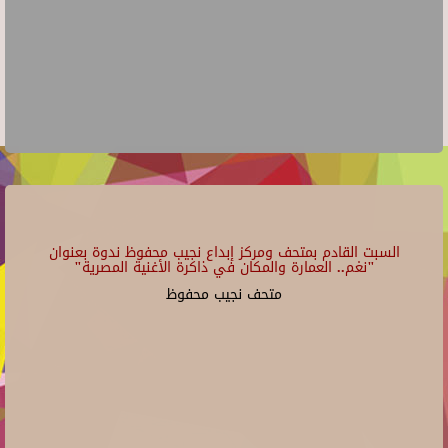
السبت القادم بمتحف ومركز إبداع نجيب محفوظ ندوة بعنوان
"نغم.. العمارة والمكان في ذاكرة الأغنية المصرية"
متحف نجيب محفوظ