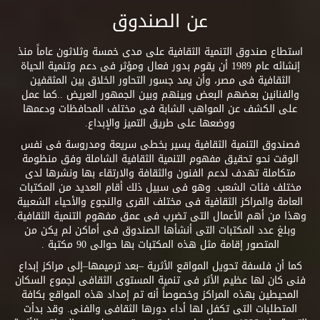
عن الصندوق
استطاع صندوق التنمية الثقافية على مدى خمسة وثلاثون عاماً منذ
إنشائه عام 1989 أن يقوم بدور فعال ومؤثر فى دعم وتنمية الحياة
الثقافية فى مصر، وأن يمد جسور التحاور الخلاق بين المثقفين
والفنانين بعضهم البعض وبينهم وبين الجمهور العريض ..كما عمل
على الكشف عن المواهب الشابة فى مختلف المحافظات ودعمها
ووضعها على طريق التميز والإبداع.
فصندوق التنمية الثقافية يسير بخطى سريعة ومدروسة فى نفس
الوقت نحو تحقيق مفهوم التنمية الثقافية الشاملة وفق منظومة
متكاملة تهدف لدعم الفنون والثقافة والارتقاء بها ونشرها لدى
مختلف فئات الشعب. وهو فى سبيل ذلك أقام العديد من المكتبات
العامة والمراكز الثقافية فى مختلف القرى والنجوع والأحياء الشعبية
وهذا من أهم الأعمال التى تضرب فى عمق مفهوم التنمية الثقافية.
وبلغ عدد المكتبات التى أنشأها الصندوق فى أماكن لم يكن من
المتصور إقامة مثل هذه المكتبات بها حوالى 90 مكتبة .
كما أن فلسفة تحويل المواقع الأثرية –بعد ترميمها–إلى مراكز إبداع
فنى كان لها عظيم الأثر فى تنمية المستوى الثقافى لجموع السكان
المحيطين بهذه المراكز وخصوصاً أنه تم إمداد هذه المواقع بكافة
المتطلبات التى تكفل لها أداء دورها الثقافى والفنى. وقد بدأت