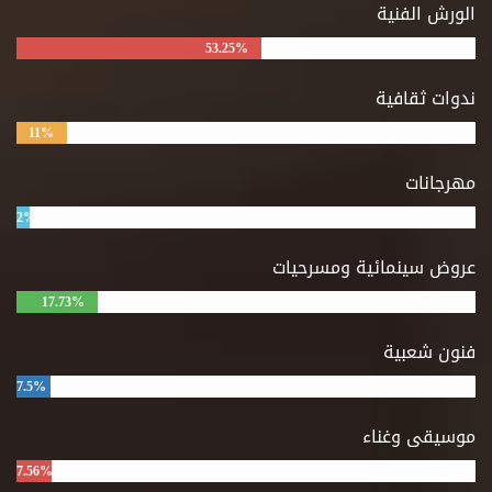
الورش الفنية
53.25%
ندوات ثقافية
11%
مهرجانات
2%
عروض سينمائية ومسرحيات
17.73%
فنون شعبية
7.5%
موسيقى وغناء
7.56%