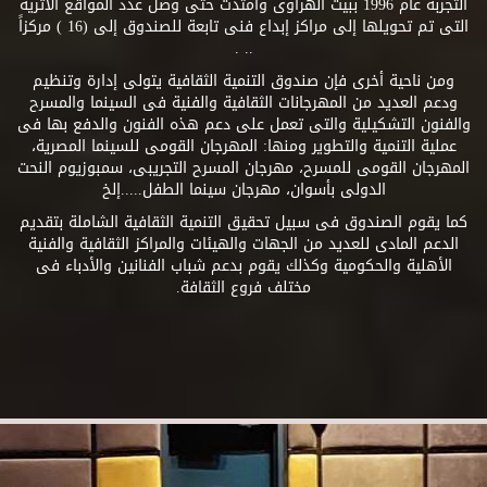
التجربة عام 1996 ببيت الهراوى وامتدت حتى وصل عدد المواقع الأثرية
التى تم تحويلها إلى مراكز إبداع فنى تابعة للصندوق إلى (16 ) مركزاً
.. .
ومن ناحية أخرى فإن صندوق التنمية الثقافية يتولى إدارة وتنظيم
ودعم العديد من المهرجانات الثقافية والفنية فى السينما والمسرح
والفنون التشكيلية والتى تعمل على دعم هذه الفنون والدفع بها فى
عملية التنمية والتطوير ومنها: المهرجان القومى للسينما المصرية،
المهرجان القومى للمسرح، مهرجان المسرح التجريبى، سمبوزيوم النحت
الدولى بأسوان، مهرجان سينما الطفل.....إلخ
كما يقوم الصندوق فى سبيل تحقيق التنمية الثقافية الشاملة بتقديم
الدعم المادى للعديد من الجهات والهيئات والمراكز الثقافية والفنية
الأهلية والحكومية وكذلك يقوم بدعم شباب الفنانين والأدباء فى
مختلف فروع الثقافة.