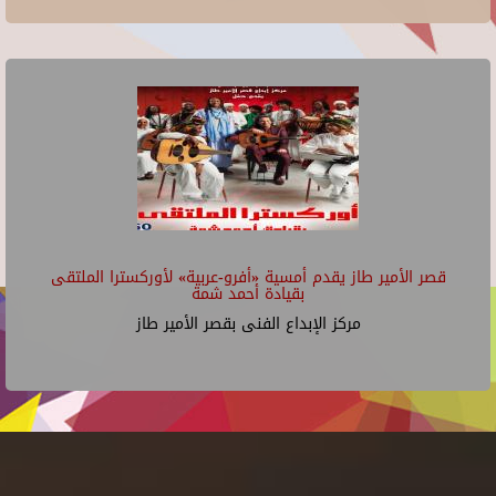
قصر الأمير طاز يقدم أمسية «أفرو-عربية» لأوركسترا الملتقى
بقيادة أحمد شمة
مركز الإبداع الفنى بقصر الأمير طاز