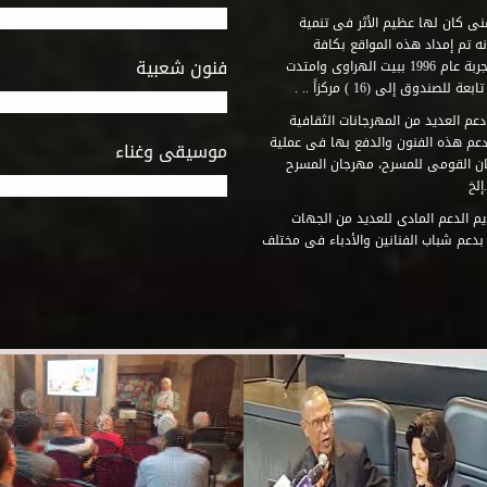
فنى كان لها عظيم الأثر فى تنمية
ه تم إمداد هذه المواقع بكافة
فنون شعبية
المتطلبات التى تكفل لها أداء دورها الثقافى والفنى. وقد بدأت التجربة عام 1996 ببيت الهراوى وامتدت
وق إلى (16 ) مركزاً .. .
عم العديد من المهرجانات الثقافية
دعم هذه الفنون والدفع بها فى عملية
موسيقى وغناء
جان القومى للمسرح، مهرجان المسرح
إلخ
م الدعم المادى للعديد من الجهات
 بدعم شباب الفنانين والأدباء فى مختلف