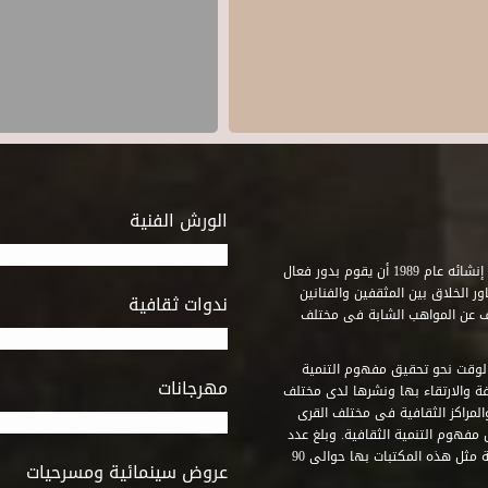
الورش الفنية
استطاع صندوق التنمية الثقافية على مدى خمسة وثلاثون عاماً منذ إنشائه عام 1989 أن يقوم بدور فعال
ر الخلاق بين المثقفين والفنانين
ندوات ثقافية
ف عن المواهب الشابة فى مختلف
وقت نحو تحقيق مفهوم التنمية
مهرجانات
ة والارتقاء بها ونشرها لدى مختلف
لمراكز الثقافية فى مختلف القرى
مفهوم التنمية الثقافية. وبلغ عدد
المكتبات التى أنشأها الصندوق فى أماكن لم يكن من المتصور إقامة مثل هذه المكتبات بها حوالى 90
عروض سينمائية ومسرحيات