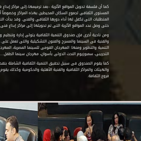
كما أن فلسفة تحويل المواقع الأثرية –بعد ترميمها–إلى مراكز إبداع 
المستوى الثقافى لجموع السكان المحيطين بهذه المراكز وخصوصاً أن
حتى وصل عدد المواقع الأثرية التى تم تحويلها إلى مراكز إبداع فنى تابعة للصند
ومن ناحية أخرى فإن صندوق التنمية الثقافية يتولى إدارة وتنظيم ود
والفنية فى السينما والمسرح والفنون التشكيلية والتى تعمل على 
التنمية والتطوير ومنها: المهرجان القومى للسينما المصرية، المهر
التجريبى، سمبوزيوم النحت الدولى بأسوان، مهرجان سينما الطفل.....
كما يقوم الصندوق فى سبيل تحقيق التنمية الثقافية الشاملة بتقدي
والهيئات والمراكز الثقافية والفنية الأهلية والحكومية وكذلك يقوم
فروع الثقافة.