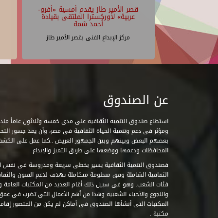
قصر الأمير طاز يقدم أمسية «أفرو-
عربية» لأوركسترا الملتقى بقيادة
أحمد شمة
مركز الإبداع الفنى بقصر الأمير طاز
عن الصندوق
ومؤثر فى دعم وتنمية الحياة الثقافية فى مصر، وأن يمد جسور التحاو
بعضهم البعض وبينهم وبين الجمهور العريض ..كما عمل على الكش
المحافظات ودعمها ووضعها على طريق التميز والإبداع.
فصندوق التنمية الثقافية يسير بخطى سريعة ومدروسة فى نفس ال
الثقافية الشاملة وفق منظومة متكاملة تهدف لدعم الفنون والثقاف
فئات الشعب. وهو فى سبيل ذلك أقام العديد من المكتبات العامة وا
والنجوع والأحياء الشعبية وهذا من أهم الأعمال التى تضرب فى عمق 
مكتبة .