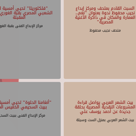
السبت القادم بمتحف ومركز إبداع
"فلكلوريتا" تحيي أمسية لل
نجيب محفوظ ندوة بعنوان "نغم..
الشعبي المصري بقبة الغوري 
العمارة والمكان في ذاكرة الأغنية
المقبلة
المصرية"
مركز الإبداع الفنى بقبة الغو
متحف نجيب محفوظ
بيت الشعر العربي يواصل قراءة
"أنغامنا الحلوة" تحيي أمسية 
المشروعات النقدية المصرية بحلقة
ببيت السحيمي الخميس الم
جديدة عن أحمد يوسف علي
مركز الإبداع الفنى ببيت السح
بيت الشعر العربي بمنزل الست وسيلة