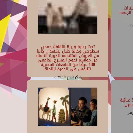
07/01/2026 - 19:30
مركز الإبداع الفنى بقبة الغورى
تراث
الجمعة
رى
تحت رعاية وزيرة الثقافة حمدي
سطوحي وخالد جلال يشهدان جانبا
من العروض المتقدمة للدورة الثامنة
من مواسم نجوم المسرح الجامعي
130 عرضًا من الجامعات المصرية
تتنافس في الدورة الثامنة
مركز ابداع القاهرة
غنائية
قبل
يمى