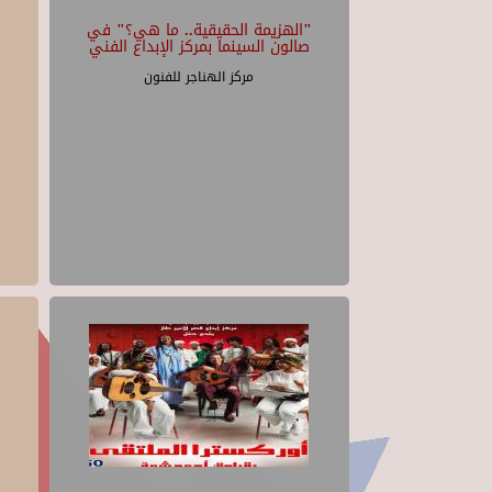
21
"الهزيمة الحقيقية.. ما هي؟" في
صالون السينما بمركز الإبداع الفني
22
مركز الهناجر للفنون
23