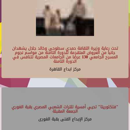
مركز الإبداع الفنى بقصر الأمير طاز
21
عرض مسرحية "حواديت" إخراج خالد جلال من خريجي
"ستوديو الممثل" مركز الإبداع الفني
22
Repeats every week every Sunday and every Monday and every Tuesday until
Tue Jun 30 2026.
06/22/2026 - 21:00
23
مركز ابداع القاهرة
تحت رعاية وزيرة الثقافة حمدي سطوحي وخالد جلال يشهدان
جانبا من العروض المتقدمة للدورة الثامنة من مواسم نجوم
المسرح الجامعي 130 عرضًا من الجامعات المصرية تتنافس في
الدورة الثامنة
مركز ابداع القاهرة
"فلكلوريتا" تحيي أمسية للتراث الشعبي المصري بقبة الغوري
الجمعة المقبلة
مركز الإبداع الفنى بقبة الغورى