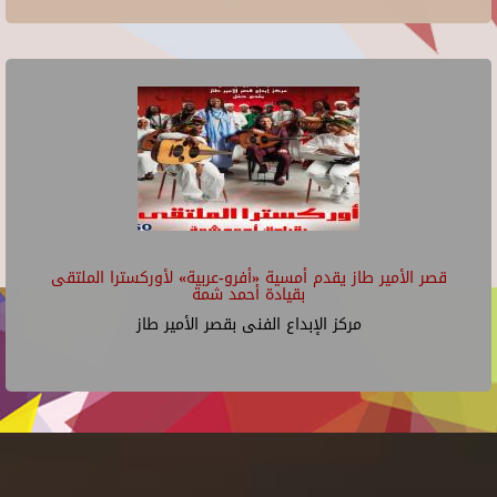
قصر الأمير طاز يقدم أمسية «أفرو-عربية» لأوركسترا الملتقى
بقيادة أحمد شمة
مركز الإبداع الفنى بقصر الأمير طاز