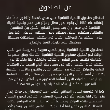
عن الصندوق
استطاع صندوق التنمية الثقافية على مدى خمسة وثلاثون عاماً منذ
إنشائه عام 1989 أن يقوم بدور فعال ومؤثر فى دعم وتنمية الحياة
الثقافية فى مصر، وأن يمد جسور التحاور الخلاق بين المثقفين
والفنانين بعضهم البعض وبينهم وبين الجمهور العريض ..كما عمل
على الكشف عن المواهب الشابة فى مختلف المحافظات ودعمها
ووضعها على طريق التميز والإبداع.
فصندوق التنمية الثقافية يسير بخطى سريعة ومدروسة فى نفس
الوقت نحو تحقيق مفهوم التنمية الثقافية الشاملة وفق منظومة
متكاملة تهدف لدعم الفنون والثقافة والارتقاء بها ونشرها لدى
مختلف فئات الشعب. وهو فى سبيل ذلك أقام العديد من المكتبات
العامة والمراكز الثقافية فى مختلف القرى والنجوع والأحياء الشعبية
وهذا من أهم الأعمال التى تضرب فى عمق مفهوم التنمية الثقافية.
وبلغ عدد المكتبات التى أنشأها الصندوق فى أماكن لم يكن من
المتصور إقامة مثل هذه المكتبات بها حوالى 90 مكتبة .
كما أن فلسفة تحويل المواقع الأثرية –بعد ترميمها–إلى مراكز إبداع
فنى كان لها عظيم الأثر فى تنمية المستوى الثقافى لجموع السكان
المحيطين بهذه المراكز وخصوصاً أنه تم إمداد هذه المواقع بكافة
المتطلبات التى تكفل لها أداء دورها الثقافى والفنى. وقد بدأت