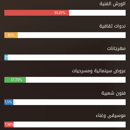
الورش الفنية
53.25%
ندوات ثقافية
11%
مهرجانات
2%
عروض سينمائية ومسرحيات
17.73%
فنون شعبية
7.5%
موسيقى وغناء
7.56%