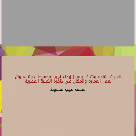
السبت القادم بمتحف ومركز إبداع نجيب محفوظ ندوة بعنوان
"نغم.. العمارة والمكان في ذاكرة الأغنية المصرية"
متحف نجيب محفوظ