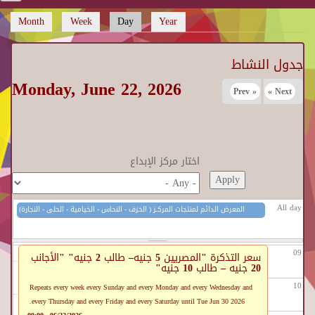
Month
Week
Day
(active tab)
Year
02
Primary tabs
03
جدول النشاط
Monday, June 22, 2026
04
« Prev
Next »
05
06
اختار مركز الإبداع
07
All day
المعرض الدائم لمنتجات المركـز ( الخزف - النحاس - الخيامية - الحلى - النجارة)
08
06/01/2026 - 12:00
to
06/30/2026 - 12:00
مركز الحرف التقليدية بالفسطاط
09
سعر التذكرة "المصريين 5 جنيه– طالب 2 جنيه" "الأجانب
20 جنيه – طالب 10 جنيه"
10
Repeats every week every Sunday and every Monday and every Wednesday and
every Thursday and every Friday and every Saturday until Tue Jun 30 2026.