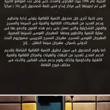
التجربة عام 1996 ببيت الهراوى وامتدت حتى وصل عدد المواقع الأثرية
التى تم تحويلها إلى مراكز إبداع فنى تابعة للصندوق إلى (16 ) مركزاً
.. .
ومن ناحية أخرى فإن صندوق التنمية الثقافية يتولى إدارة وتنظيم
ودعم العديد من المهرجانات الثقافية والفنية فى السينما والمسرح
والفنون التشكيلية والتى تعمل على دعم هذه الفنون والدفع بها فى
عملية التنمية والتطوير ومنها: المهرجان القومى للسينما المصرية،
المهرجان القومى للمسرح، مهرجان المسرح التجريبى، سمبوزيوم النحت
الدولى بأسوان، مهرجان سينما الطفل.....إلخ
كما يقوم الصندوق فى سبيل تحقيق التنمية الثقافية الشاملة بتقديم
الدعم المادى للعديد من الجهات والهيئات والمراكز الثقافية والفنية
الأهلية والحكومية وكذلك يقوم بدعم شباب الفنانين والأدباء فى
مختلف فروع الثقافة.