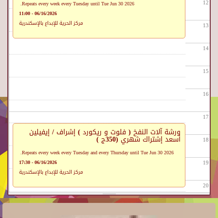
مركز جمال عبد الناصر الثقافي
12
Repeats every week every Tuesday until Tue Jun 30 2026.
06/16/2026 - 11:00
مركز الحرية للإبداع بالإسكندرية
13
14
15
16
17
ورشة آلات النفخ ( فلوت و ريكورد ) إشراف / إيفيلين
أسعد إشتراك شهري (350ج )
18
Repeats every week every Tuesday and every Thursday until Tue Jun 30 2026.
06/16/2026 - 17:30
19
مركز الحرية للإبداع بالإسكندرية
20
21
عرض مسرحية "حواديت" إخراج خالد جلال من خريجي