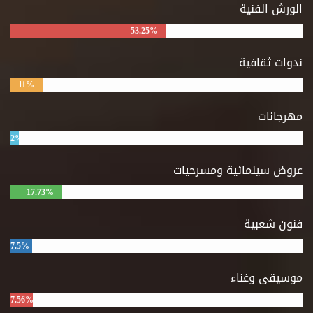
الورش الفنية
53.25%
ندوات ثقافية
11%
مهرجانات
2%
عروض سينمائية ومسرحيات
17.73%
فنون شعبية
7.5%
موسيقى وغناء
7.56%