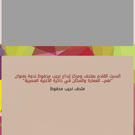
السبت القادم بمتحف ومركز إبداع نجيب محفوظ ندوة بعنوان
"نغم.. العمارة والمكان في ذاكرة الأغنية المصرية"
متحف نجيب محفوظ