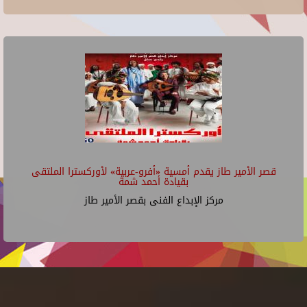
قصر الأمير طاز يقدم أمسية «أفرو-عربية» لأوركسترا الملتقى
بقيادة أحمد شمة
مركز الإبداع الفنى بقصر الأمير طاز