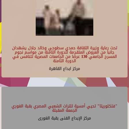
"ستوديو الممثل" مركز الإبداع الفني
22
Repeats every week every Sunday and every Monday and every Tuesday until
Tue Jun 30 2026.
06/16/2026 - 21:00
23
مركز ابداع القاهرة
تحت رعاية وزيرة الثقافة حمدي سطوحي وخالد جلال يشهدان
جانبا من العروض المتقدمة للدورة الثامنة من مواسم نجوم
المسرح الجامعي 130 عرضًا من الجامعات المصرية تتنافس في
الدورة الثامنة
مركز ابداع القاهرة
"فلكلوريتا" تحيي أمسية للتراث الشعبي المصري بقبة الغوري
الجمعة المقبلة
مركز الإبداع الفنى بقبة الغورى