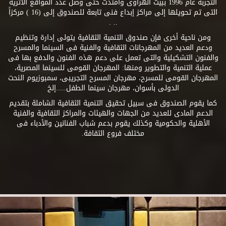
التجربة عام 1996 ببيت الهراوى وامتدت حتى وصل عدد المواقع الأثرية
التى تم تحويلها إلى مراكز إبداع فنى تابعة للصندوق إلى (16 ) مركزاً
.. .
ومن ناحية أخرى فإن صندوق التنمية الثقافية يتولى إدارة وتنظيم
ودعم العديد من المهرجانات الثقافية والفنية فى السينما والمسرح
والفنون التشكيلية والتى تعمل على دعم هذه الفنون والدفع بها فى
عملية التنمية والتطوير ومنها: المهرجان القومى للسينما المصرية،
المهرجان القومى للمسرح، مهرجان المسرح التجريبى، سمبوزيوم النحت
الدولى بأسوان، مهرجان سينما الطفل.....إلخ
كما يقوم الصندوق فى سبيل تحقيق التنمية الثقافية الشاملة بتقديم
الدعم المادى للعديد من الجهات والهيئات والمراكز الثقافية والفنية
الأهلية والحكومية وكذلك يقوم بدعم شباب الفنانين والأدباء فى
مختلف فروع الثقافة.