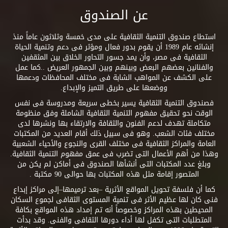
عن الصندوق
استطاع صندوق التنمية الثقافية على مدى خمسة وثلاثون عاماً منذ
إنشائه عام 1989 أن يقوم بدور فعال ومؤثر فى دعم وتنمية الحياة
الثقافية فى مصر، وأن يمد جسور التحاور الخلاق بين المثقفين
والفنانين بعضهم البعض وبينهم وبين الجمهور العريض ..كما عمل
على الكشف عن المواهب الشابة فى مختلف المحافظات ودعمها
ووضعها على طريق التميز والإبداع.
فصندوق التنمية الثقافية يسير بخطى سريعة ومدروسة فى نفس
الوقت نحو تحقيق مفهوم التنمية الثقافية الشاملة وفق منظومة
متكاملة تهدف لدعم الفنون والثقافة والارتقاء بها ونشرها لدى
مختلف فئات الشعب. وهو فى سبيل ذلك أقام العديد من المكتبات
العامة والمراكز الثقافية فى مختلف القرى والنجوع والأحياء الشعبية
وهذا من أهم الأعمال التى تضرب فى عمق مفهوم التنمية الثقافية.
وبلغ عدد المكتبات التى أنشأها الصندوق فى أماكن لم يكن من
المتصور إقامة مثل هذه المكتبات بها حوالى 90 مكتبة .
كما أن فلسفة تحويل المواقع الأثرية –بعد ترميمها–إلى مراكز إبداع
فنى كان لها عظيم الأثر فى تنمية المستوى الثقافى لجموع السكان
المحيطين بهذه المراكز وخصوصاً أنه تم إمداد هذه المواقع بكافة
المتطلبات التى تكفل لها أداء دورها الثقافى والفنى. وقد بدأت