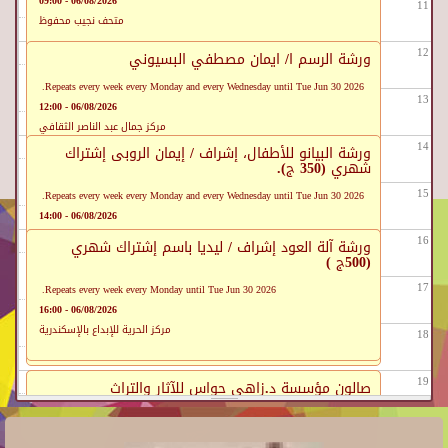
06/08/2026 - 09:00
11
متحف نجيب محفوظ
12
ورشة الرسم ا/ ايمان مصطفي البسيوني
Repeats every week every Monday and every Wednesday until Tue Jun 30 2026.
13
06/08/2026 - 12:00
مركز جمال عبد الناصر الثقافي
14
ورشة البيانو للأطفال، إشراف / إيمان الروبى إشتراك
شهري (350 ج).
15
Repeats every week every Monday and every Wednesday until Tue Jun 30 2026.
06/08/2026 - 14:00
مركز الحرية للإبداع بالإسكندرية
16
تدريس أقسام بيت العود العربي (العود والساز)
ورشة آلة العود إشراف / ليديا باسم إشتراك شهري
(500ج )
Repeats every week every Monday and every Wednesday and every Saturday
17
Repeats every week every Monday until Tue Jun 30 2026.
until Mon Jun 29 2026.
06/08/2026 - 16:00
06/08/2026 - 16:00
مركز الحرية للإبداع بالإسكندرية
18
بيت العود العربى ببيت الهراوى
19
صالون مؤسسة د.زاهى حواس للآثار والتراث
فعاليات ملتقي القاهرة الادبي 7 م • ندوة التاثير
المتبادل بين الادب العربي والادب الملطي "ادباء من
مالطا" • ندوة عن الظواهر الجديدة من ادب الشمال
06/08/2026 - 19:00
20
الافريقي متحدثون سعيد الخطيبي "الجزائر" خالد
مركز الإبداع الفنى بقصر الأمير طاز