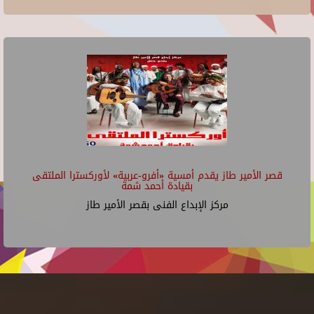
قصر الأمير طاز يقدم أمسية «أفرو-عربية» لأوركسترا الملتقى
بقيادة أحمد شمة
مركز الإبداع الفنى بقصر الأمير طاز