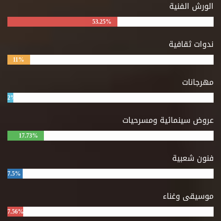
الورش الفنية
53.25%
ندوات ثقافية
11%
مهرجانات
2%
عروض سينمائية ومسرحيات
17.73%
فنون شعبية
7.5%
موسيقى وغناء
7.56%