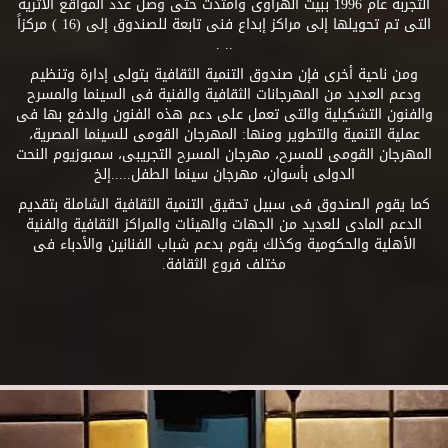
التجربة عام 1996 ببيت الهراوى وامتدت حتى وصل عدد المواقع الأثرية
التى تم تحويلها إلى مراكز إبداع فنى تابعة للصندوق إلى (16 ) مركزاً
.. .
ومن ناحية أخرى فإن صندوق التنمية الثقافية يتولى إدارة وتنظيم
ودعم العديد من المهرجانات الثقافية والفنية فى السينما والمسرح
والفنون التشكيلية والتى تعمل على دعم هذه الفنون والدفع بها فى
عملية التنمية والتطوير ومنها: المهرجان القومى للسينما المصرية،
المهرجان القومى للمسرح، مهرجان المسرح التجريبى، سمبوزيوم النحت
الدولى بأسوان، مهرجان سينما الطفل.....إلخ
كما يقوم الصندوق فى سبيل تحقيق التنمية الثقافية الشاملة بتقديم
الدعم المادى للعديد من الجهات والهيئات والمراكز الثقافية والفنية
الأهلية والحكومية وكذلك يقوم بدعم شباب الفنانين والأدباء فى
مختلف فروع الثقافة.