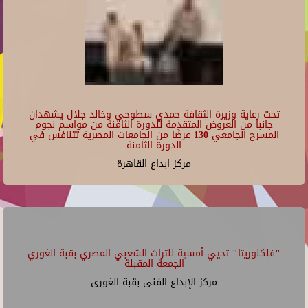
اليملاحي "الجزائر" صبحي موسي "مصر" • كيف تناول
الكتاب العرب ق
21
عرض مسرحية "حواديت" إخراج خالد جلال من خريجي
06/08/2026 - 19:00
"ستوديو الممثل" مركز الإبداع الفني
مركز الإبداع الفنى بقبة الغورى
22
Repeats every week every Sunday and every Monday and every Tuesday until
Tue Jun 30 2026.
06/08/2026 - 21:00
23
مركز ابداع القاهرة
تحت رعاية وزيرة الثقافة حمدي سطوحي وخالد جلال يشهدان
جانبا من العروض المتقدمة للدورة الثامنة من مواسم نجوم
المسرح الجامعي 130 عرضًا من الجامعات المصرية تتنافس في
الدورة الثامنة
مركز ابداع القاهرة
"فلكلوريتا" تحيي أمسية للتراث الشعبي المصري بقبة الغوري
الجمعة المقبلة
مركز الإبداع الفنى بقبة الغورى