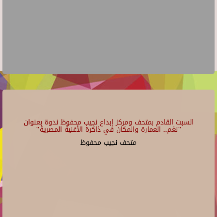
السبت القادم بمتحف ومركز إبداع نجيب محفوظ ندوة بعنوان
"نغم.. العمارة والمكان في ذاكرة الأغنية المصرية"
متحف نجيب محفوظ