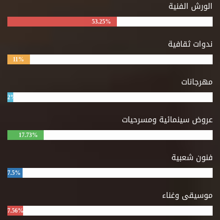
الورش الفنية
53.25%
ندوات ثقافية
11%
مهرجانات
2%
عروض سينمائية ومسرحيات
17.73%
فنون شعبية
7.5%
موسيقى وغناء
7.56%