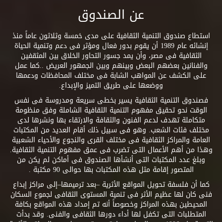
عن الصندوق
استطاع صندوق التنمية الثقافية على مدى خمسة وثلاثون عاماً منذ
إنشائه عام 1989 أن يقوم بدور فعال ومؤثر فى دعم وتنمية الحياة
الثقافية فى مصر، وأن يمد جسور التحاور الخلاق بين المثقفين
والفنانين بعضهم البعض وبينهم وبين الجمهور العريض ..كما عمل
على الكشف عن المواهب الشابة فى مختلف المحافظات ودعمها
ووضعها على طريق التميز والإبداع.
فصندوق التنمية الثقافية يسير بخطى سريعة ومدروسة فى نفس
الوقت نحو تحقيق مفهوم التنمية الثقافية الشاملة وفق منظومة
متكاملة تهدف لدعم الفنون والثقافة والارتقاء بها ونشرها لدى
مختلف فئات الشعب. وهو فى سبيل ذلك أقام العديد من المكتبات
العامة والمراكز الثقافية فى مختلف القرى والنجوع والأحياء الشعبية
وهذا من أهم الأعمال التى تضرب فى عمق مفهوم التنمية الثقافية.
وبلغ عدد المكتبات التى أنشأها الصندوق فى أماكن لم يكن من
المتصور إقامة مثل هذه المكتبات بها حوالى 90 مكتبة .
كما أن فلسفة تحويل المواقع الأثرية –بعد ترميمها–إلى مراكز إبداع
فنى كان لها عظيم الأثر فى تنمية المستوى الثقافى لجموع السكان
المحيطين بهذه المراكز وخصوصاً أنه تم إمداد هذه المواقع بكافة
المتطلبات التى تكفل لها أداء دورها الثقافى والفنى. وقد بدأت