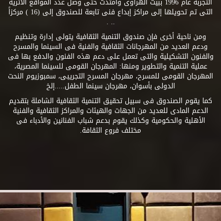
التجربة عام 1996 ببيت الهراوى وامتدت حتى وصل عدد المواقع الأثرية
التى تم تحويلها إلى مراكز إبداع فنى تابعة للصندوق إلى (16 ) مركزاً
.. .
ومن ناحية أخرى فإن صندوق التنمية الثقافية يتولى إدارة وتنظيم
ودعم العديد من المهرجانات الثقافية والفنية فى السينما والمسرح
والفنون التشكيلية والتى تعمل على دعم هذه الفنون والدفع بها فى
عملية التنمية والتطوير ومنها: المهرجان القومى للسينما المصرية،
المهرجان القومى للمسرح، مهرجان المسرح التجريبى، سمبوزيوم النحت
الدولى بأسوان، مهرجان سينما الطفل.....إلخ
كما يقوم الصندوق فى سبيل تحقيق التنمية الثقافية الشاملة بتقديم
الدعم المادى للعديد من الجهات والهيئات والمراكز الثقافية والفنية
الأهلية والحكومية وكذلك يقوم بدعم شباب الفنانين والأدباء فى
مختلف فروع الثقافة.