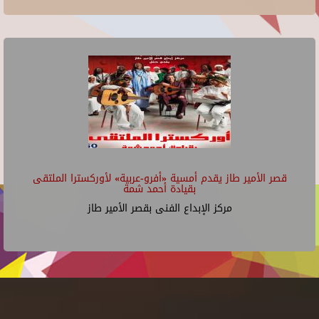
قصر الأمير طاز يقدم أمسية «أفرو-عربية» لأوركسترا الملتقى
بقيادة أحمد شمة
مركز الإبداع الفنى بقصر الأمير طاز