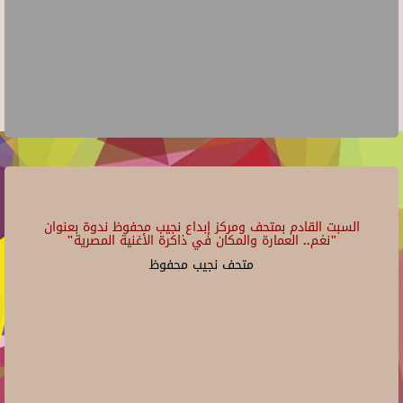
السبت القادم بمتحف ومركز إبداع نجيب محفوظ ندوة بعنوان
"نغم.. العمارة والمكان في ذاكرة الأغنية المصرية"
متحف نجيب محفوظ