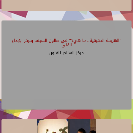
"الهزيمة الحقيقية.. ما هي؟" في صالون السينما بمركز الإبداع
الفني
مركز الهناجر للفنون