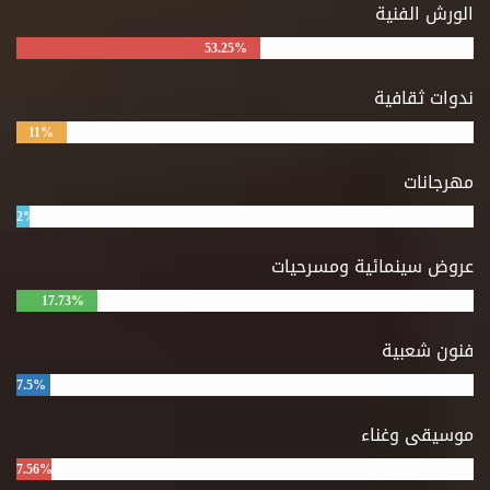
الورش الفنية
53.25%
ندوات ثقافية
11%
مهرجانات
2%
عروض سينمائية ومسرحيات
17.73%
فنون شعبية
7.5%
موسيقى وغناء
7.56%