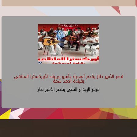
قصر الأمير طاز يقدم أمسية «أفرو-عربية» لأوركسترا الملتقى
بقيادة أحمد شمة
مركز الإبداع الفنى بقصر الأمير طاز