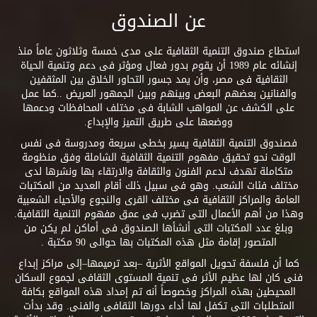
عن الصندوق
استطاع صندوق التنمية الثقافية على مدى خمسة وثلاثون عاماً منذ
إنشائه عام 1989 أن يقوم بدور فعال ومؤثر فى دعم وتنمية الحياة
الثقافية فى مصر، وأن يمد جسور التحاور الخلاق بين المثقفين
والفنانين بعضهم البعض وبينهم وبين الجمهور العريض ..كما عمل
على الكشف عن المواهب الشابة فى مختلف المحافظات ودعمها
ووضعها على طريق التميز والإبداع.
فصندوق التنمية الثقافية يسير بخطى سريعة ومدروسة فى نفس
الوقت نحو تحقيق مفهوم التنمية الثقافية الشاملة وفق منظومة
متكاملة تهدف لدعم الفنون والثقافة والارتقاء بها ونشرها لدى
مختلف فئات الشعب. وهو فى سبيل ذلك أقام العديد من المكتبات
العامة والمراكز الثقافية فى مختلف القرى والنجوع والأحياء الشعبية
وهذا من أهم الأعمال التى تضرب فى عمق مفهوم التنمية الثقافية.
وبلغ عدد المكتبات التى أنشأها الصندوق فى أماكن لم يكن من
المتصور إقامة مثل هذه المكتبات بها حوالى 90 مكتبة .
كما أن فلسفة تحويل المواقع الأثرية –بعد ترميمها–إلى مراكز إبداع
فنى كان لها عظيم الأثر فى تنمية المستوى الثقافى لجموع السكان
المحيطين بهذه المراكز وخصوصاً أنه تم إمداد هذه المواقع بكافة
المتطلبات التى تكفل لها أداء دورها الثقافى والفنى. وقد بدأت