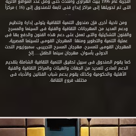
التجربة عام 1996 ببيت الهراوى وامتدت حتى وصل عدد المواقع الأثرية
التى تم تحويلها إلى مراكز إبداع فنى تابعة للصندوق إلى (16 ) مركزاً
.. .
ومن ناحية أخرى فإن صندوق التنمية الثقافية يتولى إدارة وتنظيم
ودعم العديد من المهرجانات الثقافية والفنية فى السينما والمسرح
والفنون التشكيلية والتى تعمل على دعم هذه الفنون والدفع بها فى
عملية التنمية والتطوير ومنها: المهرجان القومى للسينما المصرية،
المهرجان القومى للمسرح، مهرجان المسرح التجريبى، سمبوزيوم النحت
الدولى بأسوان، مهرجان سينما الطفل.....إلخ
كما يقوم الصندوق فى سبيل تحقيق التنمية الثقافية الشاملة بتقديم
الدعم المادى للعديد من الجهات والهيئات والمراكز الثقافية والفنية
الأهلية والحكومية وكذلك يقوم بدعم شباب الفنانين والأدباء فى
مختلف فروع الثقافة.