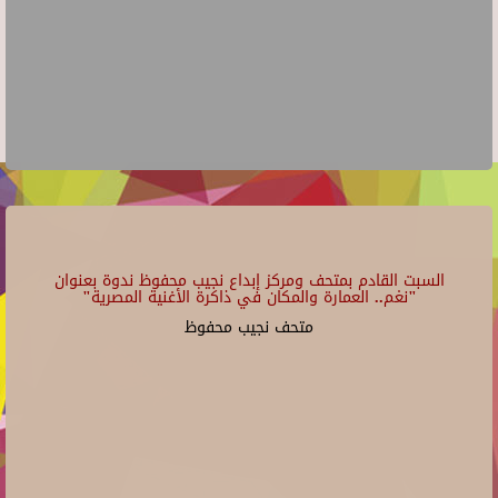
السبت القادم بمتحف ومركز إبداع نجيب محفوظ ندوة بعنوان
"نغم.. العمارة والمكان في ذاكرة الأغنية المصرية"
متحف نجيب محفوظ