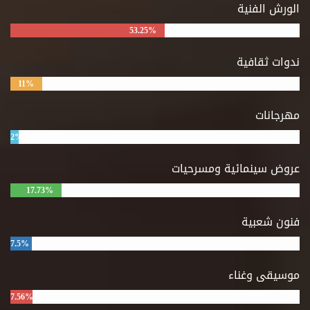
الورش الفنية
53.25%
ندوات ثقافية
11%
مهرجانات
2%
عروض سينمائية ومسرحيات
17.73%
فنون شعبية
7.5%
موسيقى وغناء
7.56%