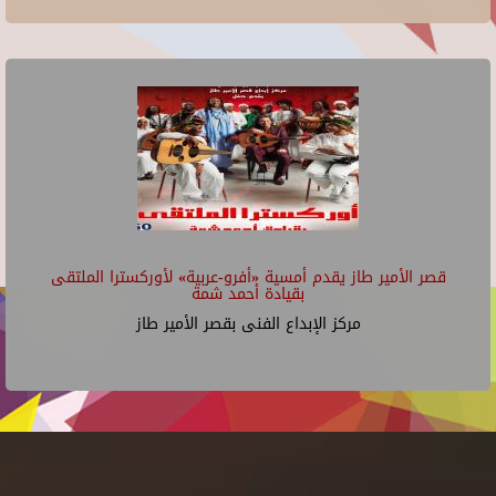
قصر الأمير طاز يقدم أمسية «أفرو-عربية» لأوركسترا الملتقى
بقيادة أحمد شمة
مركز الإبداع الفنى بقصر الأمير طاز