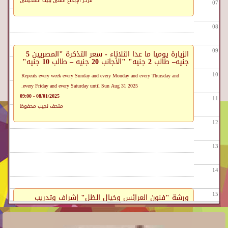
مركز الإبداع الفنى ببيت السحيمى
07
08
09
الزيارة يوميا ما عدا الثلاثاء - سعر التذكرة "المصريين 5
جنيه– طالب 2 جنيه" "الأجانب 20 جنيه – طالب 10 جنيه"
10
Repeats every week every Sunday and every Monday and every Thursday and
every Friday and every Saturday until Sun Aug 31 2025.
08/01/2025 - 09:00
11
متحف نجيب محفوظ
12
13
14
15
ورشة "فنون العرائس وخيال الظل" إشراف وتدريب
المخرج المسرحي أ/ مصطفى الصباغ
16
Repeats every week every Friday until Fri Aug 29 2025.
ورشة "الحكواتي" لفنون الحكي والأداء إشراف وتدريب