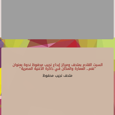
السبت القادم بمتحف ومركز إبداع نجيب محفوظ ندوة بعنوان
"نغم.. العمارة والمكان في ذاكرة الأغنية المصرية"
متحف نجيب محفوظ