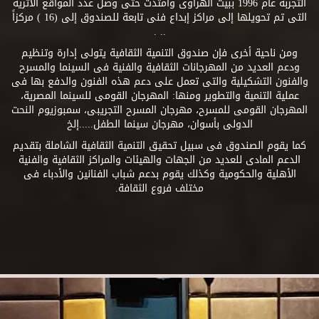
التجربة عام 1996 ببيت الهراوى وامتدت حتى وصل عدد المواقع الأثرية
التى تم تحويلها إلى مراكز إبداع فنى تابعة للصندوق إلى (16 ) مركزاً
.. .
ومن ناحية أخرى فإن صندوق التنمية الثقافية يتولى إدارة وتنظيم
ودعم العديد من المهرجانات الثقافية والفنية فى السينما والمسرح
والفنون التشكيلية والتى تعمل على دعم هذه الفنون والدفع بها فى
عملية التنمية والتطوير ومنها: المهرجان القومى للسينما المصرية،
المهرجان القومى للمسرح، مهرجان المسرح التجريبى، سمبوزيوم النحت
الدولى بأسوان، مهرجان سينما الطفل.....إلخ
كما يقوم الصندوق فى سبيل تحقيق التنمية الثقافية الشاملة بتقديم
الدعم المادى للعديد من الجهات والهيئات والمراكز الثقافية والفنية
الأهلية والحكومية وكذلك يقوم بدعم شباب الفنانين والأدباء فى
مختلف فروع الثقافة.