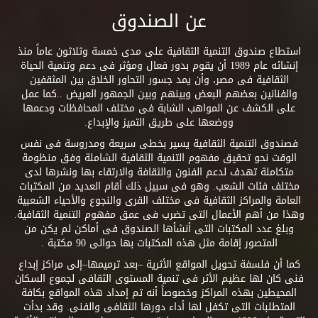
عن الصندوق
استطاع صندوق التنمية الثقافية على مدى خمسة وثلاثون عاماً منذ
إنشائه عام 1989 أن يقوم بدور فعال ومؤثر فى دعم وتنمية الحياة
الثقافية فى مصر، وأن يمد جسور التحاور الخلاق بين المثقفين
والفنانين بعضهم البعض وبينهم وبين الجمهور العريض ..كما عمل
على الكشف عن المواهب الشابة فى مختلف المحافظات ودعمها
ووضعها على طريق التميز والإبداع.
فصندوق التنمية الثقافية يسير بخطى سريعة ومدروسة فى نفس
الوقت نحو تحقيق مفهوم التنمية الثقافية الشاملة وفق منظومة
متكاملة تهدف لدعم الفنون والثقافة والارتقاء بها ونشرها لدى
مختلف فئات الشعب. وهو فى سبيل ذلك أقام العديد من المكتبات
العامة والمراكز الثقافية فى مختلف القرى والنجوع والأحياء الشعبية
وهذا من أهم الأعمال التى تضرب فى عمق مفهوم التنمية الثقافية.
وبلغ عدد المكتبات التى أنشأها الصندوق فى أماكن لم يكن من
المتصور إقامة مثل هذه المكتبات بها حوالى 90 مكتبة .
كما أن فلسفة تحويل المواقع الأثرية –بعد ترميمها–إلى مراكز إبداع
فنى كان لها عظيم الأثر فى تنمية المستوى الثقافى لجموع السكان
المحيطين بهذه المراكز وخصوصاً أنه تم إمداد هذه المواقع بكافة
المتطلبات التى تكفل لها أداء دورها الثقافى والفنى. وقد بدأت