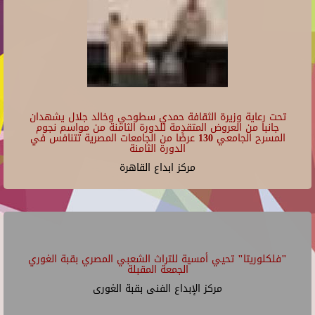
المخرج المسرحي أ/ علي أبوزيد
08/01/2025 - 15:00
مركز الإبداع الفنى ببيت السحيمى
17
Repeats every week every Friday until Fri Aug 29 2025.
08/01/2025 - 16:00
مركز الإبداع الفنى ببيت السحيمى
18
19
تحت رعاية وزيرة الثقافة حمدي سطوحي وخالد جلال يشهدان
20
عرض الأراجوز وخيال الظل فرقة "ومضة" - مؤسس
جانبا من العروض المتقدمة للدورة الثامنة من مواسم نجوم
الفرقة ومؤلف ومخرج عروضها د/ نبيل بهجت
المسرح الجامعي 130 عرضًا من الجامعات المصرية تتنافس في
الدورة الثامنة
21
Repeats every week every Friday until Fri Aug 29 2025.
مركز ابداع القاهرة
08/01/2025 - 20:00
مركز الإبداع الفنى ببيت السحيمى
22
23
"فلكلوريتا" تحيي أمسية للتراث الشعبي المصري بقبة الغوري
الجمعة المقبلة
مركز الإبداع الفنى بقبة الغورى