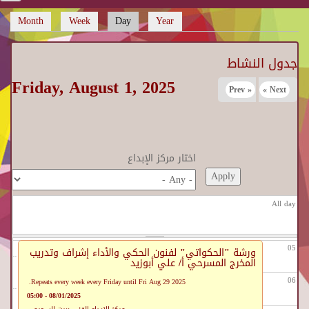
Month
Week
Day
(active tab)
Year
Primary tabs
جدول النشاط
Friday, August 1, 2025
Before 01
« Prev
Next »
01
02
اختار مركز الإبداع
03
All day
04
05
ورشة "الحكواتي" لفنون الحكي والأداء إشراف وتدريب
المخرج المسرحي أ/ علي أبوزيد
06
Repeats every week every Friday until Fri Aug 29 2025.
08/01/2025 - 05:00