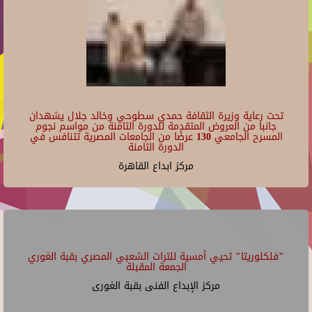
تحت رعاية وزيرة الثقافة حمدي سطوحي وخالد جلال يشهدان
جانبا من العروض المتقدمة للدورة الثامنة من مواسم نجوم
المسرح الجامعي 130 عرضًا من الجامعات المصرية تتنافس في
الدورة الثامنة
مركز ابداع القاهرة
"فلكلوريتا" تحيي أمسية للتراث الشعبي المصري بقبة الغوري
الجمعة المقبلة
مركز الإبداع الفنى بقبة الغورى