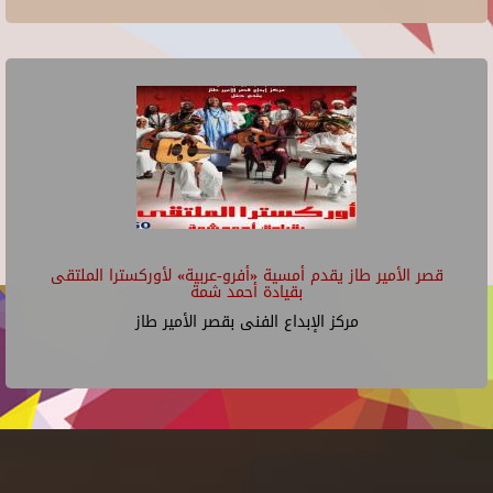
قصر الأمير طاز يقدم أمسية «أفرو-عربية» لأوركسترا الملتقى
بقيادة أحمد شمة
مركز الإبداع الفنى بقصر الأمير طاز