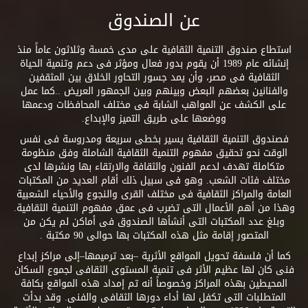
عن الصندوق
استطاع صندوق التنمية الثقافية على مدى خمسة وثلاثون عاماً منذ
إنشائه عام 1989 أن يقوم بدور فعال ومؤثر فى دعم وتنمية الحياة
الثقافية فى مصر، وأن يمد جسور التحاور الخلاق بين المثقفين
والفنانين بعضهم البعض وبينهم وبين الجمهور العريض ..كما عمل
على الكشف عن المواهب الشابة فى مختلف المحافظات ودعمها
ووضعها على طريق التميز والإبداع.
فصندوق التنمية الثقافية يسير بخطى سريعة ومدروسة فى نفس
الوقت نحو تحقيق مفهوم التنمية الثقافية الشاملة وفق منظومة
متكاملة تهدف لدعم الفنون والثقافة والارتقاء بها ونشرها لدى
مختلف فئات الشعب. وهو فى سبيل ذلك أقام العديد من المكتبات
العامة والمراكز الثقافية فى مختلف القرى والنجوع والأحياء الشعبية
وهذا من أهم الأعمال التى تضرب فى عمق مفهوم التنمية الثقافية.
وبلغ عدد المكتبات التى أنشأها الصندوق فى أماكن لم يكن من
المتصور إقامة مثل هذه المكتبات بها حوالى 90 مكتبة .
كما أن فلسفة تحويل المواقع الأثرية –بعد ترميمها–إلى مراكز إبداع
فنى كان لها عظيم الأثر فى تنمية المستوى الثقافى لجموع السكان
المحيطين بهذه المراكز وخصوصاً أنه تم إمداد هذه المواقع بكافة
المتطلبات التى تكفل لها أداء دورها الثقافى والفنى. وقد بدأت