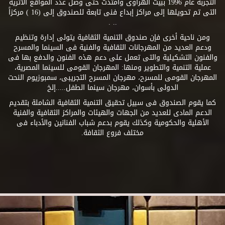
التجربة عام 1996 ببيت الهراوى وامتدت حتى وصل عدد المواقع الأثرية
التى تم تحويلها إلى مراكز إبداع فنى تابعة للصندوق إلى (16 ) مركزاً
.. .
ومن ناحية أخرى فإن صندوق التنمية الثقافية يتولى إدارة وتنظيم
ودعم العديد من المهرجانات الثقافية والفنية فى السينما والمسرح
والفنون التشكيلية والتى تعمل على دعم هذه الفنون والدفع بها فى
عملية التنمية والتطوير ومنها: المهرجان القومى للسينما المصرية،
المهرجان القومى للمسرح، مهرجان المسرح التجريبى، سمبوزيوم النحت
الدولى بأسوان، مهرجان سينما الطفل.....إلخ
كما يقوم الصندوق فى سبيل تحقيق التنمية الثقافية الشاملة بتقديم
الدعم المادى للعديد من الجهات والهيئات والمراكز الثقافية والفنية
الأهلية والحكومية وكذلك يقوم بدعم شباب الفنانين والأدباء فى
مختلف فروع الثقافة.