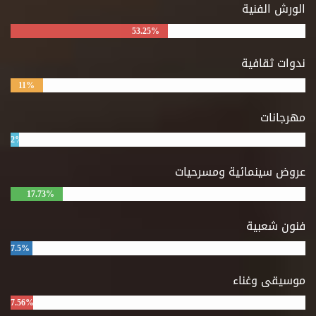
الورش الفنية
53.25%
ندوات ثقافية
11%
مهرجانات
2%
عروض سينمائية ومسرحيات
17.73%
فنون شعبية
7.5%
موسيقى وغناء
7.56%