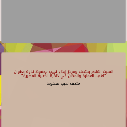
السبت القادم بمتحف ومركز إبداع نجيب محفوظ ندوة بعنوان
"نغم.. العمارة والمكان في ذاكرة الأغنية المصرية"
متحف نجيب محفوظ