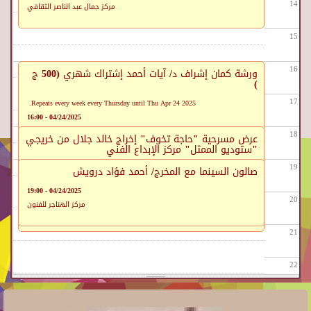
14
مركز جمال عبد الناصر الثقافي
15
16
ورشة كمان إشراف د/ آيات أحمد إشتراك شهري (500 ج
)
17
Repeats every week every Thursday until Thu Apr 24 2025.
04/24/2025 - 16:00
مركز الحرية للإبداع بالإسكندرية
18
عرض مسرحية "حاجة تخوف" إخراج خالد جلال من خريجي
"ستوديو الممثل" مركز الإبداع الفني
19
Repeats every week every Thursday and every Friday and every Saturday until
صالون السينما مع المخرج/ أحمد فؤاد درويش
Wed Apr 30 2025.
04/24/2025 - 19:00
04/24/2025 - 18:00
20
مركز الهناجر للفنون
مركز ابداع القاهرة
21
22
23