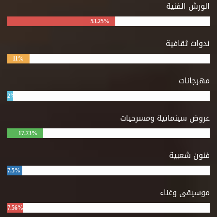
الورش الفنية
53.25%
ندوات ثقافية
11%
مهرجانات
2%
عروض سينمائية ومسرحيات
17.73%
فنون شعبية
7.5%
موسيقى وغناء
7.56%