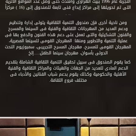
التجربة عام 1996 ببيت الهراوى وامتدت حتى وصل عدد المواقع الأثرية
التى تم تحويلها إلى مراكز إبداع فنى تابعة للصندوق إلى (16 ) مركزاً
.. .
ومن ناحية أخرى فإن صندوق التنمية الثقافية يتولى إدارة وتنظيم
ودعم العديد من المهرجانات الثقافية والفنية فى السينما والمسرح
والفنون التشكيلية والتى تعمل على دعم هذه الفنون والدفع بها فى
عملية التنمية والتطوير ومنها: المهرجان القومى للسينما المصرية،
المهرجان القومى للمسرح، مهرجان المسرح التجريبى، سمبوزيوم النحت
الدولى بأسوان، مهرجان سينما الطفل.....إلخ
كما يقوم الصندوق فى سبيل تحقيق التنمية الثقافية الشاملة بتقديم
الدعم المادى للعديد من الجهات والهيئات والمراكز الثقافية والفنية
الأهلية والحكومية وكذلك يقوم بدعم شباب الفنانين والأدباء فى
مختلف فروع الثقافة.