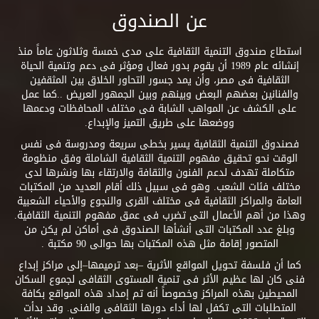
عن الصندوق
استطاع صندوق التنمية الثقافية على مدى خمسة وثلاثون عاماً منذ
إنشائه عام 1989 أن يقوم بدور فعال ومؤثر فى دعم وتنمية الحياة
الثقافية فى مصر، وأن يمد جسور التحاور الخلاق بين المثقفين
والفنانين بعضهم البعض وبينهم وبين الجمهور العريض ..كما عمل
على الكشف عن المواهب الشابة فى مختلف المحافظات ودعمها
ووضعها على طريق التميز والإبداع.
فصندوق التنمية الثقافية يسير بخطى سريعة ومدروسة فى نفس
الوقت نحو تحقيق مفهوم التنمية الثقافية الشاملة وفق منظومة
متكاملة تهدف لدعم الفنون والثقافة والارتقاء بها ونشرها لدى
مختلف فئات الشعب. وهو فى سبيل ذلك أقام العديد من المكتبات
العامة والمراكز الثقافية فى مختلف القرى والنجوع والأحياء الشعبية
وهذا من أهم الأعمال التى تضرب فى عمق مفهوم التنمية الثقافية.
وبلغ عدد المكتبات التى أنشأها الصندوق فى أماكن لم يكن من
المتصور إقامة مثل هذه المكتبات بها حوالى 90 مكتبة .
كما أن فلسفة تحويل المواقع الأثرية –بعد ترميمها–إلى مراكز إبداع
فنى كان لها عظيم الأثر فى تنمية المستوى الثقافى لجموع السكان
المحيطين بهذه المراكز وخصوصاً أنه تم إمداد هذه المواقع بكافة
المتطلبات التى تكفل لها أداء دورها الثقافى والفنى. وقد بدأت