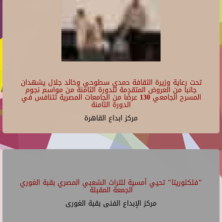
تحت رعاية وزيرة الثقافة حمدي سطوحي وخالد جلال يشهدان
جانبا من العروض المتقدمة للدورة الثامنة من مواسم نجوم
المسرح الجامعي 130 عرضًا من الجامعات المصرية تتنافس في
الدورة الثامنة
مركز ابداع القاهرة
"فلكلوريتا" تحيي أمسية للتراث الشعبي المصري بقبة الغوري
الجمعة المقبلة
مركز الإبداع الفنى بقبة الغورى