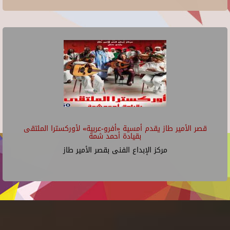
قصر الأمير طاز يقدم أمسية «أفرو-عربية» لأوركسترا الملتقى
بقيادة أحمد شمة
مركز الإبداع الفنى بقصر الأمير طاز