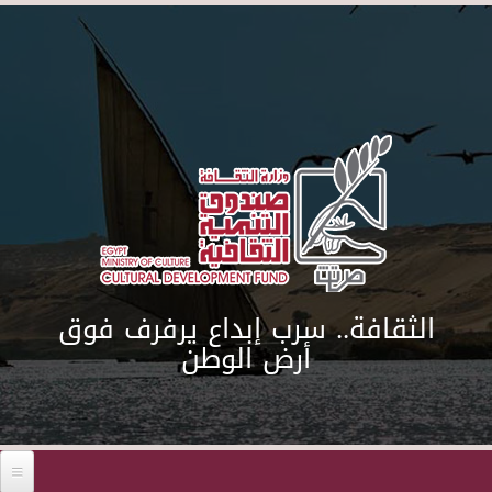
Skip to main content
Before 01
الثقافة.. سرب إبداع يرفرف فوق
01
أرض الوطن
02
03
04