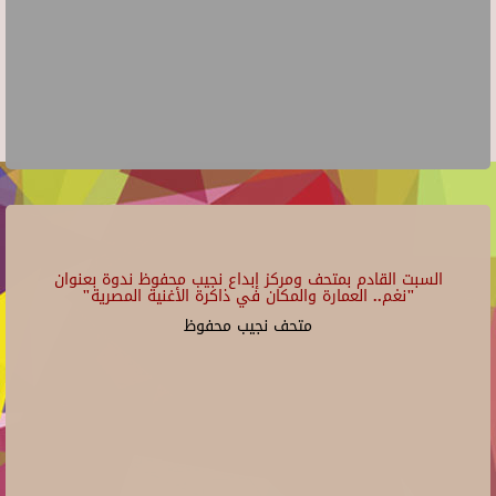
السبت القادم بمتحف ومركز إبداع نجيب محفوظ ندوة بعنوان
"نغم.. العمارة والمكان في ذاكرة الأغنية المصرية"
متحف نجيب محفوظ