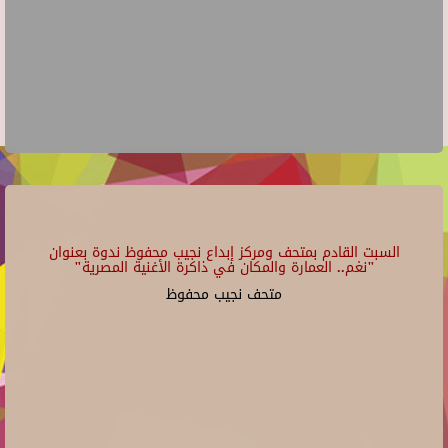
السبت القادم بمتحف ومركز إبداع نجيب محفوظ ندوة بعنوان
"نغم.. العمارة والمكان في ذاكرة الأغنية المصرية"
متحف نجيب محفوظ