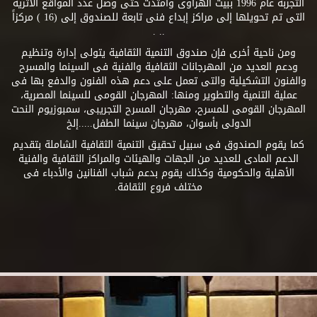
التجربة عام 1996 ببيت الهراوى وامتدت حتى وصل عدد المواقع الأثرية
التى تم تحويلها إلى مراكز إبداع فنى تابعة للصندوق إلى (16 ) مركزاً
.. .
ومن ناحية أخرى فإن صندوق التنمية الثقافية يتولى إدارة وتنظيم
ودعم العديد من المهرجانات الثقافية والفنية فى السينما والمسرح
والفنون التشكيلية والتى تعمل على دعم هذه الفنون والدفع بها فى
عملية التنمية والتطوير ومنها: المهرجان القومى للسينما المصرية،
المهرجان القومى للمسرح، مهرجان المسرح التجريبى، سمبوزيوم النحت
الدولى بأسوان، مهرجان سينما الطفل.....إلخ
كما يقوم الصندوق فى سبيل تحقيق التنمية الثقافية الشاملة بتقديم
الدعم المادى للعديد من الجهات والهيئات والمراكز الثقافية والفنية
الأهلية والحكومية وكذلك يقوم بدعم شباب الفنانين والأدباء فى
مختلف فروع الثقافة.