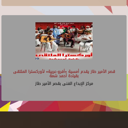
قصر الأمير طاز يقدم أمسية «أفرو-عربية» لأوركسترا الملتقى
بقيادة أحمد شمة
مركز الإبداع الفنى بقصر الأمير طاز