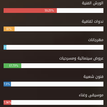
الورش الفنية
53.25%
ندوات ثقافية
11%
مهرجانات
2%
عروض سينمائية ومسرحيات
17.73%
فنون شعبية
7.5%
موسيقى وغناء
7.56%