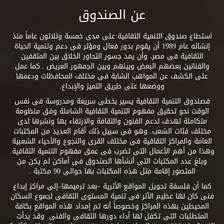
عن الصندوق
استطاع صندوق التنمية الثقافية على مدى خمسة وثلاثون عاماً منذ
إنشائه عام 1989 أن يقوم بدور فعال ومؤثر فى دعم وتنمية الحياة
الثقافية فى مصر، وأن يمد جسور التحاور الخلاق بين المثقفين
والفنانين بعضهم البعض وبينهم وبين الجمهور العريض ..كما عمل
على الكشف عن المواهب الشابة فى مختلف المحافظات ودعمها
ووضعها على طريق التميز والإبداع.
فصندوق التنمية الثقافية يسير بخطى سريعة ومدروسة فى نفس
الوقت نحو تحقيق مفهوم التنمية الثقافية الشاملة وفق منظومة
متكاملة تهدف لدعم الفنون والثقافة والارتقاء بها ونشرها لدى
مختلف فئات الشعب. وهو فى سبيل ذلك أقام العديد من المكتبات
العامة والمراكز الثقافية فى مختلف القرى والنجوع والأحياء الشعبية
وهذا من أهم الأعمال التى تضرب فى عمق مفهوم التنمية الثقافية.
وبلغ عدد المكتبات التى أنشأها الصندوق فى أماكن لم يكن من
المتصور إقامة مثل هذه المكتبات بها حوالى 90 مكتبة .
كما أن فلسفة تحويل المواقع الأثرية –بعد ترميمها–إلى مراكز إبداع
فنى كان لها عظيم الأثر فى تنمية المستوى الثقافى لجموع السكان
المحيطين بهذه المراكز وخصوصاً أنه تم إمداد هذه المواقع بكافة
المتطلبات التى تكفل لها أداء دورها الثقافى والفنى. وقد بدأت